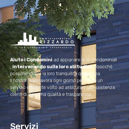
Amministrazioni Rizzardo
Il tuo condominio trasparente
Aiuto i Condomini
ad appianare le liti condominiali
,
intervenendo sulle loro abitudini
, cosicché
possano vivere la loro tranquillità quotidiana.
Il nostro Team lavora ogni giorno per offrire un
servizio efficiente volto ad assicurare un’assistenza
clienti di massima qualità e trasparenza.
Servizi