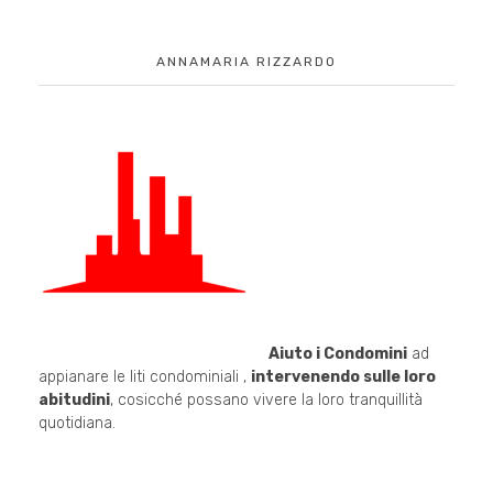
ANNAMARIA RIZZARDO
Aiuto i Condomini
ad
appianare le liti condominiali ,
intervenendo sulle loro
abitudini
, cosicché possano vivere la loro tranquillità
quotidiana.