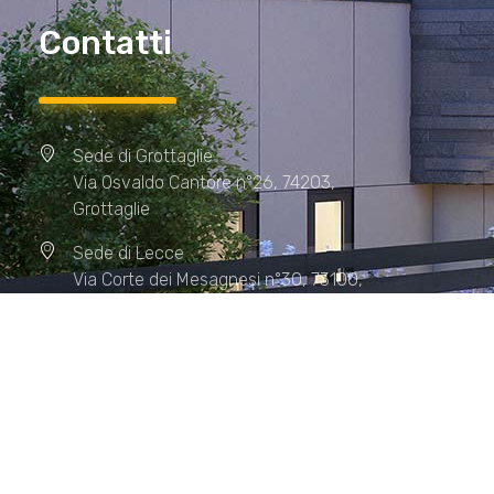
Contatti
Sede di Grottaglie
Via Osvaldo Cantore n°26, 74203,
Grottaglie
Sede di Lecce
Via Corte dei Mesagnesi n°30, 73100,
Lecce
Sede di Manduria
Via XX Settembre n°72, 74024,
Manduria
Sede di Matera.
Sede di Policoro.