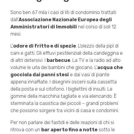
Sono ben 67 mila i casi di liti di condominio trattati
dall’
Associazione Nazionale Europea degli
Amministratori di Immobili
nel corso di soli 12
mesi.
L’
odore di fritto e di spezie
. L’olezzo della pipì di
cani e gatti. Gli effluvi pestilenziali della candeggina e
di altri detersivi. I
barbecue
. La TV e la radio ad alto
volume le urla dei bambini che giocano. L’
acqua che
gocciola dai panni stesi
e dai vasi di piante
appena innaffiate. I disegnini osceni sulla cassetta
della posta e sul citofono. I bigliettini di insulti. Le
gomme della macchina tagliate e via elencando. È
sterminata la casistica dei piccoli – grandi problemi
che possono sorgere tra vicini di casa e condomini.
Per non parlare dei fastidi e delle reazioni di chi si
ritrova con un
bar aperto fino a notte
sotto le