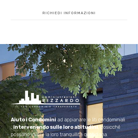
RICHIEDI INFORMAZIONI
Amministrazioni Rizzardo
Il tuo condominio trasparente
Aiuto i Condomini
ad appianare le liti condominiali
,
intervenendo sulle loro abitudini
, cosicché
possano vivere la loro tranquillità quotidiana.