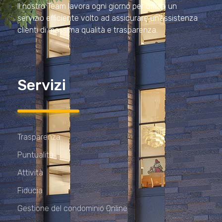
Il nostro Team lavora ogni giorno per offrire un
servizio efficiente volto ad assicurare un’assistenza
clienti di massima qualità e trasparenza.
Servizi
Trasparenza
Puntualità
Attività
Fiducia
Gestione del condominio Online