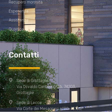
Recupero morosità
Esperienza
Assistenza
Qualifica
Contatti
Sede di Grottaglie
Via Osvaldo Cantore n°26, 74203,
Grottaglie
Sede di Lecce
Via Corte dei Mesagnesi n°30, 73100,