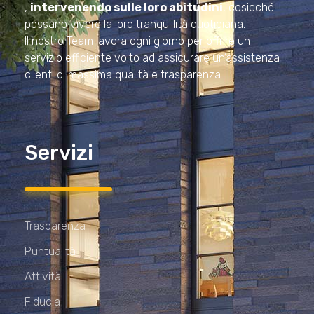
,
intervenendo sulle loro abitudini
, cosicché
possano vivere la loro tranquillità quotidiana.
Il nostro Team lavora ogni giorno per offrire un
servizio efficiente volto ad assicurare un’assistenza
clienti di massima qualità e trasparenza.
Servizi
Trasparenza
Puntualità
Attività
Fiducia