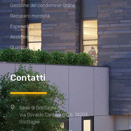
Gestione del condominio Online
Recupero morosità
Esperienza
Assistenza
Qualifica
Contatti
Sede di Grottaglie
Via Osvaldo Cantore n°26, 74203,
Grottaglie