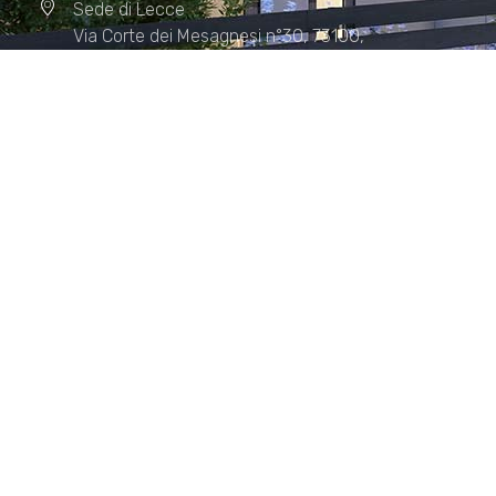
Sede di Lecce
Via Corte dei Mesagnesi n°30, 73100,
Lecce
Sede di Manduria
Via XX Settembre n°72, 74024,
Manduria
Sede di Matera.
Sede di Policoro.
+39 327.36.31.598
info@studiorizzardo.it
Lun - Ven 8:00 - 19:00
Seguici sui social