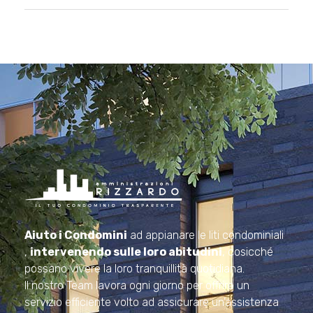
Amministrazioni Rizzardo
Il tuo condominio trasparente
Aiuto i Condomini
ad appianare le liti condominiali
,
intervenendo sulle loro abitudini
, cosicché
possano vivere la loro tranquillità quotidiana.
Il nostro Team lavora ogni giorno per offrire un
servizio efficiente volto ad assicurare un’assistenza