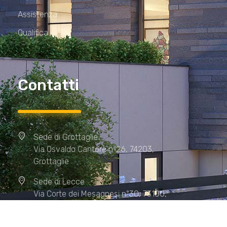
Assistenza
Qualifica
Contatti
Sede di Grottaglie
Via Osvaldo Cantore n°26, 74203,
Grottaglie
Sede di Lecce
Via Corte dei Mesagnesi n°30, 73100,
Lecce
Sede di Manduria