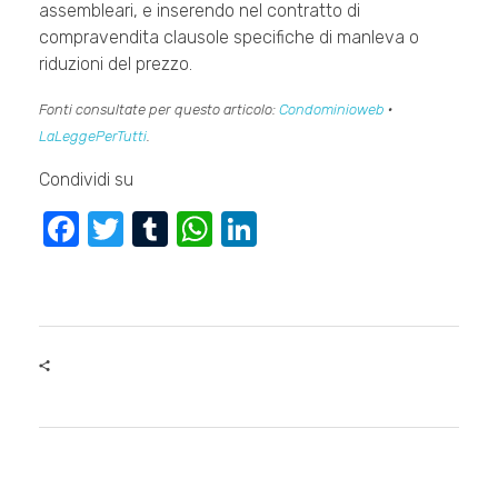
assembleari, e inserendo nel contratto di
compravendita clausole specifiche di manleva o
riduzioni del prezzo.
Fonti consultate per questo articolo:
Condominioweb
·
LaLeggePerTutti
.
Condividi su
F
T
T
W
Li
a
wi
u
h
n
c
tt
m
at
k
e
er
bl
s
e
b
r
A
dI
o
p
n
o
p
k