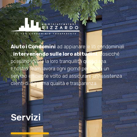
Amministrazioni Rizzardo
Il tuo condominio trasparente
Aiuto i Condomini
ad appianare le liti condominiali
,
intervenendo sulle loro abitudini
, cosicché
possano vivere la loro tranquillità quotidiana.
Il nostro Team lavora ogni giorno per offrire un
servizio efficiente volto ad assicurare un’assistenza
clienti di massima qualità e trasparenza.
Servizi