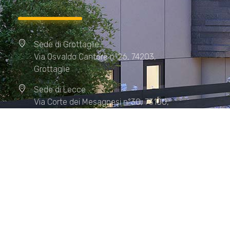
Sede di Grottaglie
Via Osvaldo Cantore n°26, 74203,
Grottaglie
Sede di Lecce
Via Corte dei Mesagnesi n°30, 73100,
Lecce
Sede di Manduria
Via XX Settembre n°72, 74024,
Manduria
Sede di Matera.
Sede di Policoro.
+39 327.36.31.598