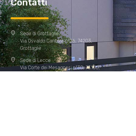
Contatti
Sede di Grottaglie
Via Osvaldo Cantore n°26, 74203,
Grottaglie
Sede di Lecce
Via Corte dei Mesagnesi n°30, 73100,
Lecce
Sede di Manduria
Via XX Settembre n°72, 74024,
Manduria
Sede di Matera.
Sede di Policoro.