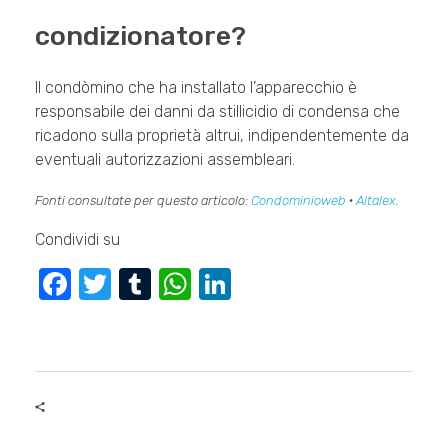
condizionatore?
Il condòmino che ha installato l’apparecchio è
responsabile dei danni da stillicidio di condensa che
ricadono sulla proprietà altrui, indipendentemente da
eventuali autorizzazioni assembleari.
Fonti consultate per questo articolo:
Condominioweb
·
Altalex
.
Condividi su
F
T
T
W
Li
a
wi
u
h
n
c
tt
m
at
k
e
er
bl
s
e
b
r
A
dI
o
p
n