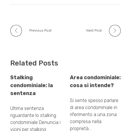
o
p
k
Previous Post
Next Post
Related Posts
Stalking
Area condominiale:
condominiale: la
cosa si intende?
sentenza
Si sente spesso parlare
di area condominiale in
Ultima sentenza
riferimento a una zona
riguardante lo stalking
compresa nella
condominiale Denuncia i
proprietà…
vicini per stalking