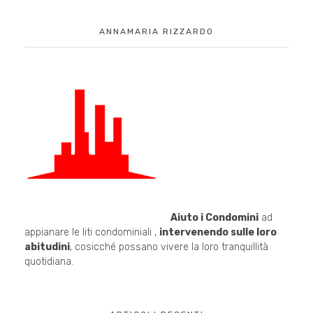
ANNAMARIA RIZZARDO
Aiuto i Condomini
ad
appianare le liti condominiali ,
intervenendo sulle loro
abitudini
, cosicché possano vivere la loro tranquillità
quotidiana.