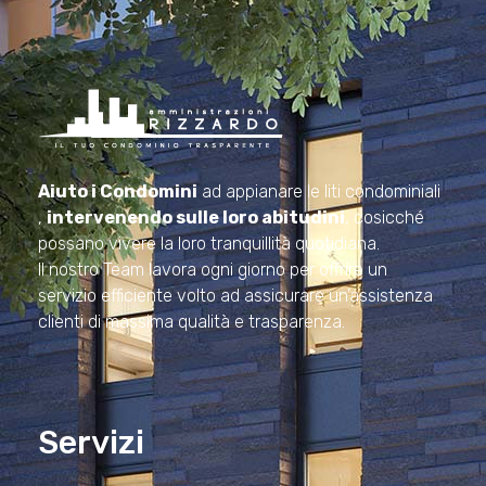
Amministrazioni Rizzardo
Il tuo condominio trasparente
Aiuto i Condomini
ad appianare le liti condominiali
,
intervenendo sulle loro abitudini
, cosicché
possano vivere la loro tranquillità quotidiana.
Il nostro Team lavora ogni giorno per offrire un
servizio efficiente volto ad assicurare un’assistenza
clienti di massima qualità e trasparenza.
Servizi