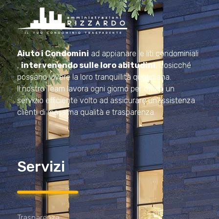
Amministrazioni Rizzardo
Il tuo condominio trasparente
Aiuto i Condomini
ad appianare le liti condominiali
,
intervenendo sulle loro abitudini
, cosicché
possano vivere la loro tranquillità quotidiana.
Il nostro Team lavora ogni giorno per offrire un
servizio efficiente volto ad assicurare un’assistenza
clienti di massima qualità e trasparenza.
Servizi
Trasparenza