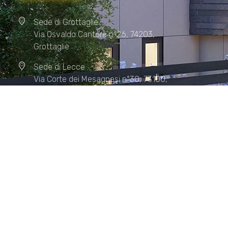
Sede di Grottaglie
Via Osvaldo Cantore n°26, 74203,
Grottaglie
Sede di Lecce
Via Corte dei Mesagnesi n°30, 73100,
Lecce
Sede di Manduria
Via XX Settembre n°72, 74024,
Manduria
Sede di Matera.
Sede di Policoro.
+39 327.36.31.598
info@studiorizzardo.it