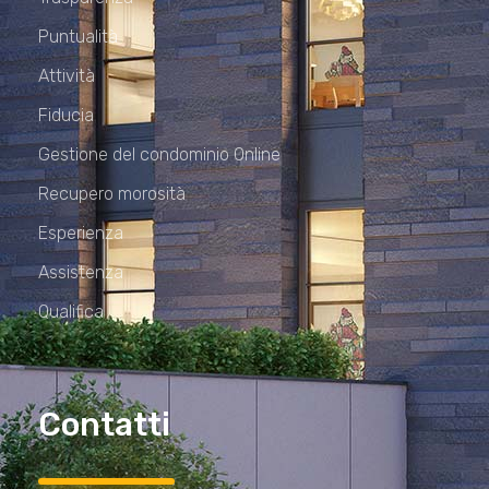
Puntualità
Attività
Fiducia
Gestione del condominio Online
Recupero morosità
Esperienza
Assistenza
Qualifica
Contatti