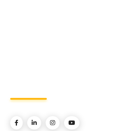
Sede di Matera.
Sede di Policoro.
+39 327.36.31.598
info@studiorizzardo.it
Lun - Ven 8:00 - 19:00
Seguici sui social