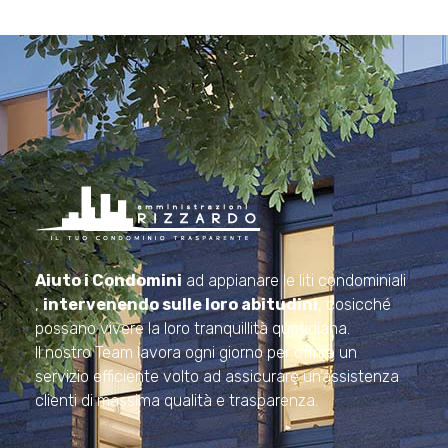
Amministrazioni Rizzardo
Il tuo condominio trasparente
Aiuto i Condomini
ad appianare le liti condominiali
,
intervenendo sulle loro abitudini
, cosicché
possano vivere la loro tranquillità quotidiana.
Il nostro Team lavora ogni giorno per offrire un
servizio efficiente volto ad assicurare un’assistenza
clienti di massima qualità e trasparenza.