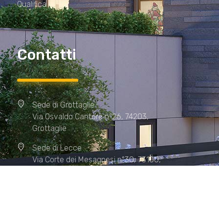
Qualifica
Contatti
Sede di Grottaglie
Via Osvaldo Cantore n°26, 74203,
Grottaglie
Sede di Lecce
Via Corte dei Mesagnesi n°30, 73100,
Lecce
Sede di Manduria
Via XX Settembre n°72, 74024,
Manduria