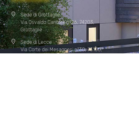
Sede di Grottaglie
Via Osvaldo Cantore n°26, 74203,
Grottaglie
Sede di Lecce
Via Corte dei Mesagnesi n°30, 73100,
Lecce
Sede di Manduria
Via XX Settembre n°72, 74024,
Manduria
Sede di Matera.
Sede di Policoro.
+39 327.36.31.598
info@studiorizzardo.it