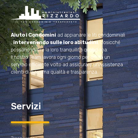
Amministrazioni Rizzardo
Il tuo condominio trasparente
Aiuto i Condomini
ad appianare le liti condominiali
,
intervenendo sulle loro abitudini
, cosicché
possano vivere la loro tranquillità quotidiana.
Il nostro Team lavora ogni giorno per offrire un
servizio efficiente volto ad assicurare un’assistenza
clienti di massima qualità e trasparenza.
Servizi