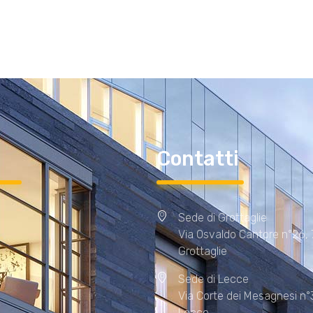
i
Contatti
Sede di Grottaglie
Via Osvaldo Cantore n°26,
Grottaglie
Sede di Lecce
Via Corte dei Mesagnesi n°
Lecce