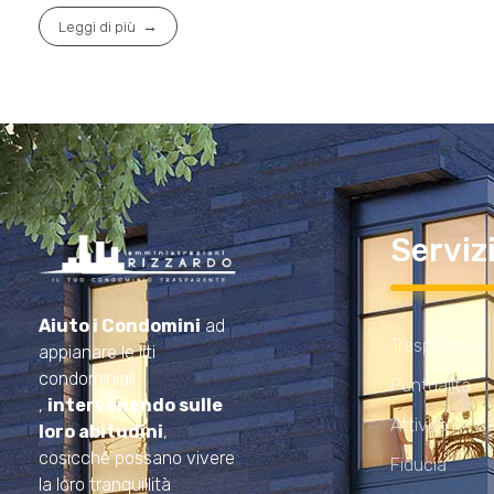
Leggi di più
Serviz
Amministrazioni Rizzardo
Il tuo condominio trasparente
Aiuto i Condomini
ad
Trasparenza
appianare le liti
condominiali
Puntualità
,
intervenendo sulle
Attività
loro abitudini
,
cosicché possano vivere
Fiducia
la loro tranquillità