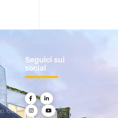
Seguici sui
social
 74203,
30, 73100,