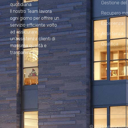
Gestione del
quotidiana.
Il nostro Team lavora
Recupero mo
ogni giorno per offrire un
Esperienza
servizio efficiente volto
ad assicurare
Assistenza
un’assistenza clienti di
Qualifica
massima qualità e
trasparenza.
© 2026 Amministrazion