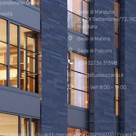
 condominio Online
Sede di Manduria
rosità
Via XX Settembre n°72, 74
Manduria
Sede di Matera.
Sede di Policoro.
+39 327.36.31.598
info@studiorizzardo.it
Lun - Ven 8:00 - 19:00
i Rizzardo | Tutti i diritti riservati | P.iva 02821900731 |
Privacy P