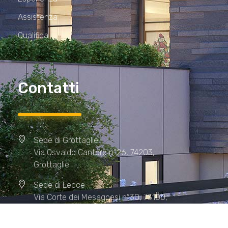
Assistenza
Qualifica
Contatti
Sede di Grottaglie
Via Osvaldo Cantore n°26, 74203,
Grottaglie
Sede di Lecce
Via Corte dei Mesagnesi n°30, 73100,
Lecce