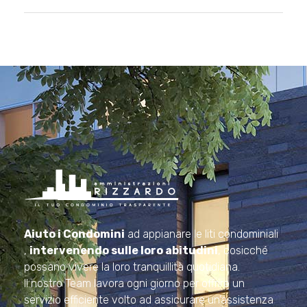
Amministrazioni Rizzardo
Il tuo condominio trasparente
Aiuto i Condomini
ad appianare le liti condominiali
,
intervenendo sulle loro abitudini
, cosicché
possano vivere la loro tranquillità quotidiana.
Il nostro Team lavora ogni giorno per offrire un
servizio efficiente volto ad assicurare un’assistenza