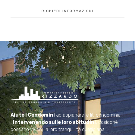
RICHIEDI INFORMAZIONI
Amministrazioni Rizzardo
Il tuo condominio trasparente
Aiuto i Condomini
ad appianare le liti condominiali
,
intervenendo sulle loro abitudini
, cosicché
possano vivere la loro tranquillità quotidiana.