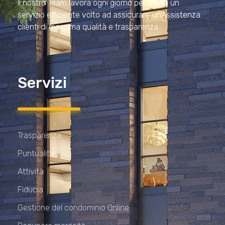
Il nostro Team lavora ogni giorno per offrire un
servizio efficiente volto ad assicurare un’assistenza
clienti di massima qualità e trasparenza.
Servizi
Trasparenza
Puntualità
Attività
Fiducia
Gestione del condominio Online