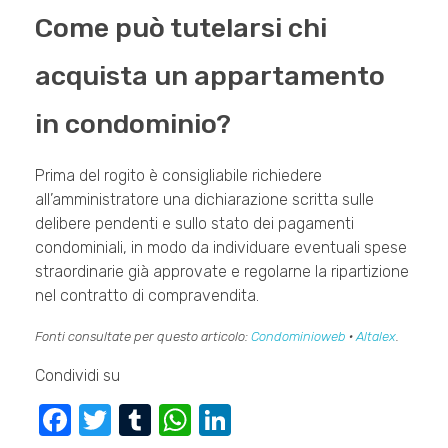
Come può tutelarsi chi
acquista un appartamento
in condominio?
Prima del rogito è consigliabile richiedere
all’amministratore una dichiarazione scritta sulle
delibere pendenti e sullo stato dei pagamenti
condominiali, in modo da individuare eventuali spese
straordinarie già approvate e regolarne la ripartizione
nel contratto di compravendita.
Fonti consultate per questo articolo:
Condominioweb
·
Altalex
.
Condividi su
F
T
T
W
Li