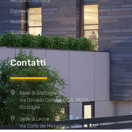
Recupero morosità
Esperienza
Assistenza
Qualifica
Contatti
Sede di Grottaglie
Via Osvaldo Cantore n°26, 74203,
Grottaglie
Sede di Lecce
Via Corte dei Mesagnesi n°30, 73100,