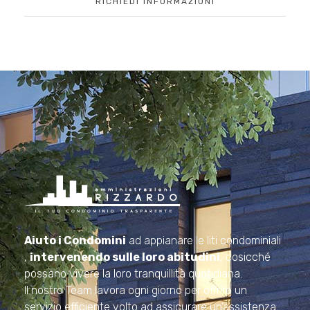
RICHIEDI INFORMAZIONI
Amministrazioni Rizzardo
Il tuo condominio trasparente
Aiuto i Condomini
ad appianare le liti condominiali
,
intervenendo sulle loro abitudini
, cosicché
possano vivere la loro tranquillità quotidiana.
Il nostro Team lavora ogni giorno per offrire un
servizio efficiente volto ad assicurare un’assistenza