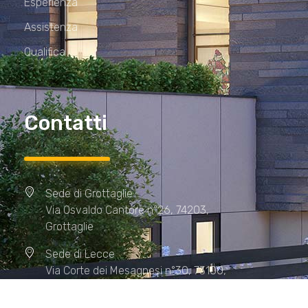
Esperienza
Assistenza
Qualifica
Contatti
Sede di Grottaglie
Via Osvaldo Cantore n°26, 74203,
Grottaglie
Sede di Lecce
Via Corte dei Mesagnesi n°30, 73100,
Lecce