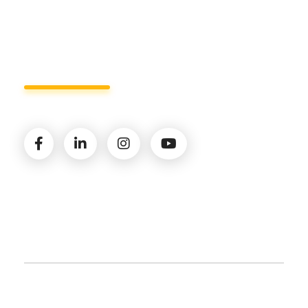
Seguici sui social
© 2026 Amministrazioni Rizzardo | Tutti i diritti
riservati | P.iva 02821900731 |
Privacy Policy
|
Cookie