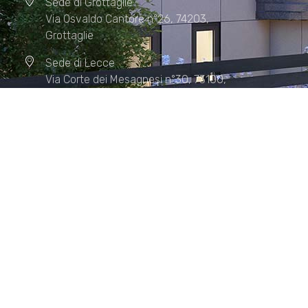
Sede di Grottaglie
Via Osvaldo Cantore n°26, 74203,
Grottaglie
Sede di Lecce
Via Corte dei Mesagnesi n°30, 73100,
Lecce
Sede di Manduria
Via XX Settembre n°72, 74024,
Manduria
Sede di Matera.
Sede di Policoro.
+39 327.36.31.598
info@studiorizzardo.it
Lun - Ven 8:00 - 19:00