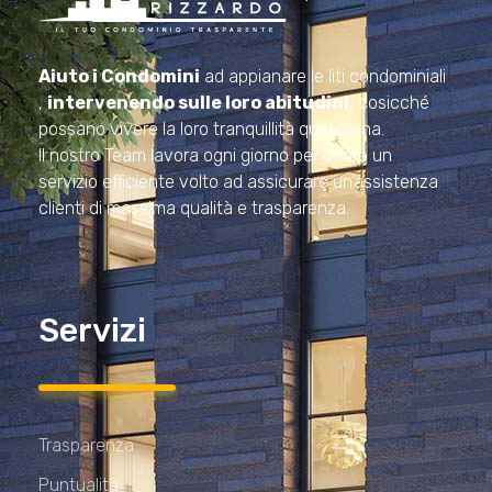
Amministrazioni Rizzardo
Il tuo condominio trasparente
Aiuto i Condomini
ad appianare le liti condominiali
,
intervenendo sulle loro abitudini
, cosicché
possano vivere la loro tranquillità quotidiana.
Il nostro Team lavora ogni giorno per offrire un
servizio efficiente volto ad assicurare un’assistenza
clienti di massima qualità e trasparenza.
Servizi
Trasparenza
Puntualità