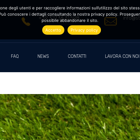
ne degli utenti e per raccogliere informazioni sull’utilizzo del sito stesso
uò conoscere i dettagli consultando la nostra privacy policy. Proseguendo
+39 327.36.31.598
info@st
possibile abbandonare il sito.
Accetto
Privacy policy
FAQ
NEWS
CONTATTI
LAVORA CON NOI