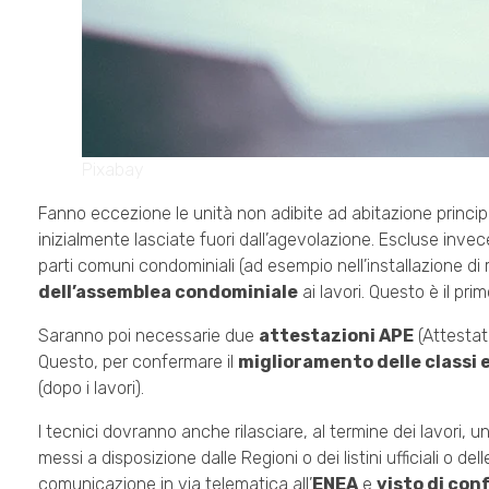
Pixabay
Fanno eccezione le unità non adibite ad abitazione princip
inizialmente lasciate fuori dall’agevolazione. Escluse invec
parti comuni condominiali (ad esempio nell’installazione d
dell’assemblea condominiale
ai lavori. Questo è il pri
Saranno poi necessarie due
attestazioni APE
(Attestato
Questo, per confermare il
miglioramento delle classi
(dopo i lavori).
I tecnici dovranno anche rilasciare, al termine dei lavori, un
messi a disposizione dalle Regioni o dei listini ufficiali o de
comunicazione in via telematica all’
ENEA
e
visto di con