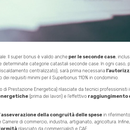
ale: Il super bonus è valido anche
per le seconde case
, inclus
e determinate categorie catastali seconde case. In ogni caso, per
i riscaldamento centralizzato), sarà prima necessaria
l’autoriz
mo dei requisiti minimi per il Superbonus 110% in condominio.
 di Prestazione Energetica) rilasciate da tecnici professionisti isc
 energetiche
(prima dei lavori) e l’effettivo
raggiungimento d
’
asseverazione della congruità delle spese
in riferimento
lle Camere di commercio, industria, artigianato, agricoltura. Infine
formità
rilasciato da commercialisti e CAF.