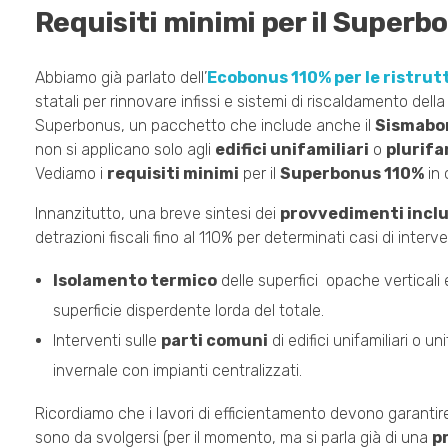
Requisiti minimi per il Super
Abbiamo già parlato dell’
Ecobonus 110% per le ristrutt
statali per rinnovare infissi e sistemi di riscaldamento de
Superbonus, un pacchetto che include anche il
Sismabo
non si applicano solo agli
edifici unifamiliari
o
plurifa
Vediamo i
requisiti minimi
per il
Superbonus 110%
in 
Innanzitutto, una breve sintesi dei
provvedimenti inclu
detrazioni fiscali fino al 110% per determinati casi di interv
Isolamento termico
delle superfici opache verticali 
superficie disperdente lorda del totale.
Interventi sulle
parti comuni
di edifici unifamiliari o un
invernale con impianti centralizzati.
Ricordiamo che i lavori di efficientamento devono garanti
sono da svolgersi (per il momento, ma si parla già di una
p