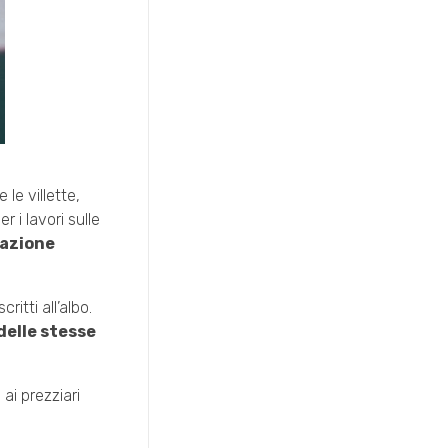
e le villette,
 i lavori sulle
zazione
ritti all’albo.
elle stesse
 ai prezziari
,