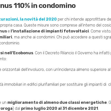
bonus 110% in condomino
urazioni, la novità del 2020
per chi intende approfittare deg
lla propria casa. Queste misure sono comprese all’interno del cos
nus
e
l’installazione di impianti fotovoltaici
. Come visto
miliari
, ma anche ai condomini. Chi può accedere a questi sgrav
condominio.
si nell’Ecobonus
. Con il Decreto Rilancio il Governo ha infatti
ento:
e orizzontali dell’involucro, con un’incidenza almeno superiore al
ità immobiliari in edifici plurifamiliari per sostituire gli impianti d
re un
miglioramento di almeno due classi energetiche
. 
roroga
) dal
primo
luglio 2020 al 31 dicembre 2021
.