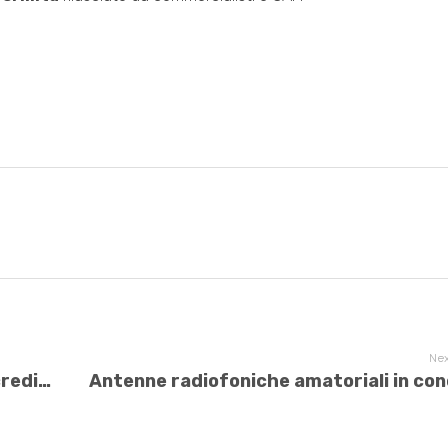
Nex
Pagamento delle rate condominiali: credito in prescrizione?