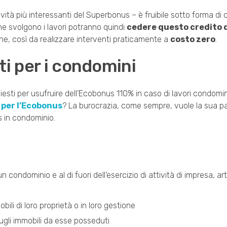
ovità più interessanti del Superbonus – è fruibile sotto forma di 
che svolgono i lavori potranno quindi
cedere questo credito 
che, così da realizzare interventi praticamente a
costo zero
.
ti per i condomini
hiesti per usufruire dell’Ecobonus 110% in caso di lavori condomini
 per l’Ecobonus
? La burocrazia, come sempre, vuole la sua par
s in condominio.
 un condominio e al di fuori dell’esercizio di attività di impresa, ar
bili di loro proprietà o in loro gestione
gli immobili da esse posseduti