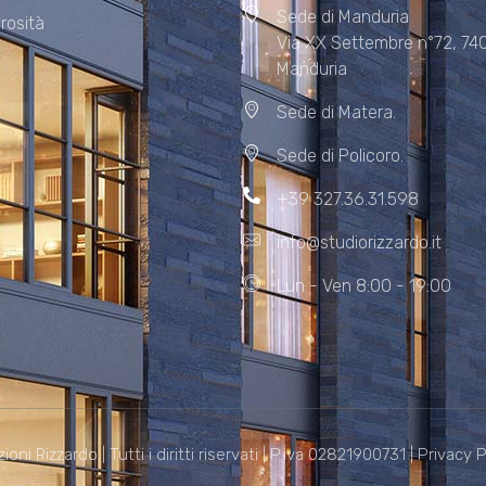
Sede di Manduria
rosità
Via XX Settembre n°72, 74
Manduria
Sede di Matera.
Sede di Policoro.
+39 327.36.31.598
info@studiorizzardo.it
Lun - Ven 8:00 - 19:00
i Rizzardo | Tutti i diritti riservati | P.iva 02821900731 |
Privacy P