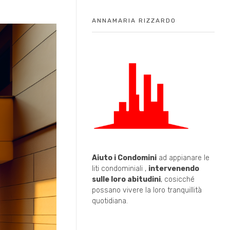
ANNAMARIA RIZZARDO
Aiuto i Condomini
ad appianare le
liti condominiali ,
intervenendo
sulle loro abitudini
, cosicché
possano vivere la loro tranquillità
quotidiana.