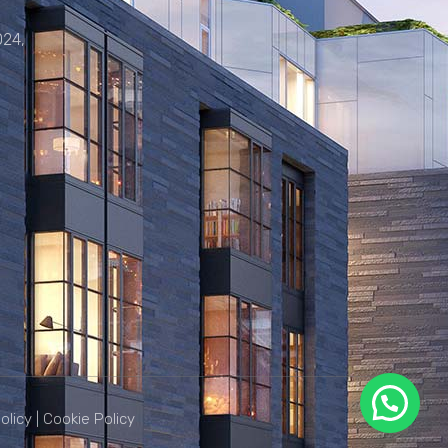
024,
olicy
|
Cookie Policy