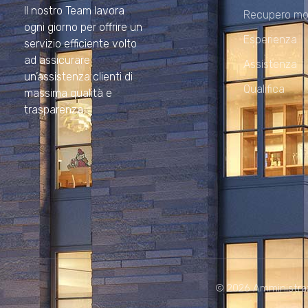
Il nostro Team lavora
Recupero mo
ogni giorno per offrire un
Esperienza
servizio efficiente volto
ad assicurare
Assistenza
un’assistenza clienti di
Qualifica
massima qualità e
trasparenza.
© 2026 Amministrazion