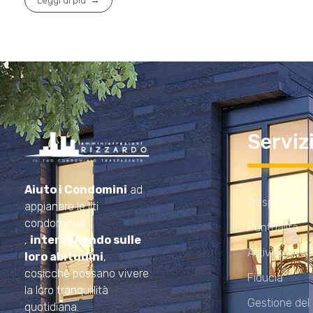
Leggi di più
Serviz
Amministrazioni Rizzardo
Il tuo condominio trasparente
Aiuto i Condomini
ad
Trasparenza
appianare le liti
condominiali
Puntualità
,
intervenendo sulle
Attività
loro abitudini
,
cosicché possano vivere
Fiducia
la loro tranquillità
Gestione del
quotidiana.