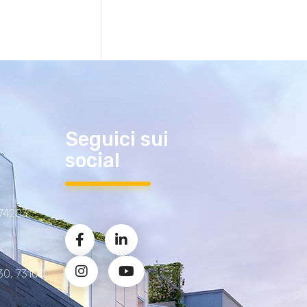
Seguici sui
social
 74203,
30, 73100,