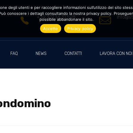
ne degli utenti e per raccogliere informazioni sull’utilizzo del sito stesso
uò conoscere i dettagli consultando la nostra privacy policy. Proseguendo
+39 327.36.31.598
info@st
possibile abbandonare il sito.
Accetto
Privacy policy
FAQ
NEWS
CONTATTI
LAVORA CON NOI
 condomino