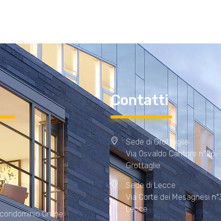
i
Contatti
Sede di Grottaglie
Via Osvaldo Cantore n°26,
Grottaglie
Sede di Lecce
Via Corte dei Mesagnesi n°
Lecce
 condominio Online