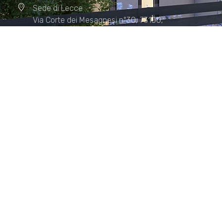
Sede di Lecce
Via Corte dei Mesagnesi n°30, 73100,
Lecce
Sede di Manduria
Via XX Settembre n°72, 74024,
Manduria
Sede di Matera.
Sede di Policoro.
+39 327.36.31.598
info@studiorizzardo.it
Lun - Ven 8:00 - 19:00
Seguici sui social