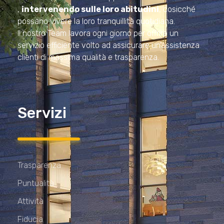
,
intervenendo sulle loro abitudini
, cosicché
possano vivere la loro tranquillità quotidiana.
Il nostro Team lavora ogni giorno per offrire un
servizio efficiente volto ad assicurare un’assistenza
clienti di massima qualità e trasparenza.
Servizi
Trasparenza
Puntualità
Attività
Fiducia