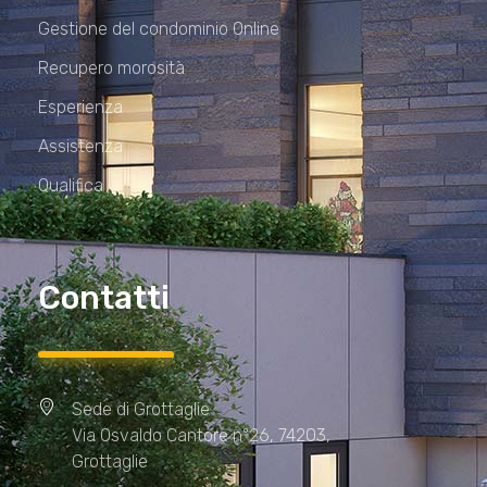
Gestione del condominio Online
Recupero morosità
Esperienza
Assistenza
Qualifica
Contatti
Sede di Grottaglie
Via Osvaldo Cantore n°26, 74203,
Grottaglie