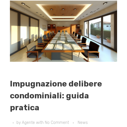
Impugnazione delibere
condominiali: guida
pratica
by
Agente
with
No Comment
News