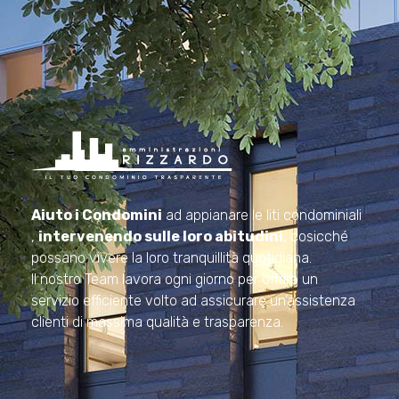
Amministrazioni Rizzardo
Il tuo condominio trasparente
Aiuto i Condomini
ad appianare le liti condominiali
,
intervenendo sulle loro abitudini
, cosicché
possano vivere la loro tranquillità quotidiana.
Il nostro Team lavora ogni giorno per offrire un
servizio efficiente volto ad assicurare un’assistenza
clienti di massima qualità e trasparenza.