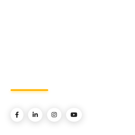
Sede di Policoro.
+39 327.36.31.598
info@studiorizzardo.it
Lun - Ven 8:00 - 19:00
Seguici sui social