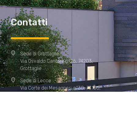
Contatti
Sede di Grottaglie
Via Osvaldo Cantore n°26, 74203,
Grottaglie
Sede di Lecce
Via Corte dei Mesagnesi n°30, 73100,
Lecce
Sede di Manduria
Via XX Settembre n°72, 74024,
Manduria
Sede di Matera.