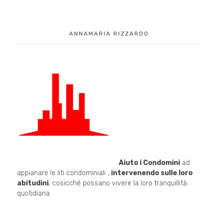
ANNAMARIA RIZZARDO
Aiuto i Condomini
ad
appianare le liti condominiali ,
intervenendo sulle loro
abitudini
, cosicché possano vivere la loro tranquillità
quotidiana.