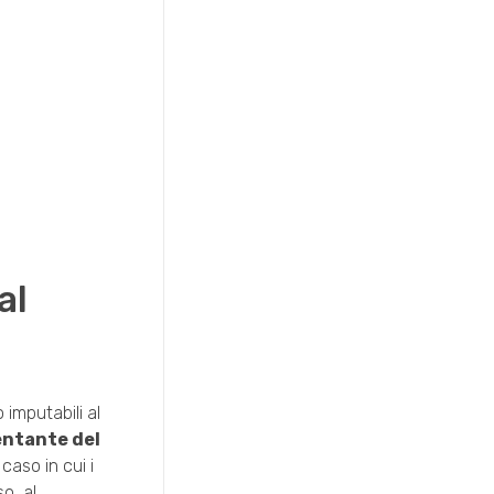
al
 imputabili al
entante del
caso in cui i
so, al