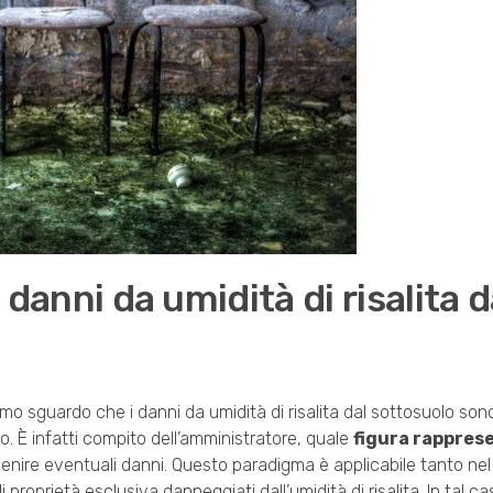
i danni da umidità di risalita d
mo sguardo che i danni da umidità di risalita dal sottosuolo sono
o. È infatti compito dell’amministratore, quale
figura rappres
enire eventuali danni. Questo paradigma è applicabile tanto nel 
 proprietà esclusiva danneggiati dall’umidità di risalita. In tal ca