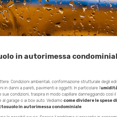
suolo in autorimessa condominia
ttere. Condizioni ambientali, conformazione strutturale degli ed
in danni a pareti, pavimenti e oggetti. In particolare l’
umidità 
ue condizioni, traspira in modo capillare danneggiando così il p
de al garage o ai box auto. Vediamo
come dividere le spese d
sottosuolo in autorimessa condominiale
.