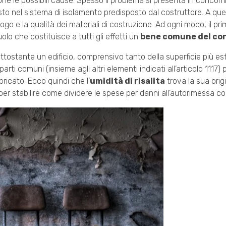
ndone le possibili cause. Spesso il problema si presenta in conco
o nel sistema di isolamento predisposto dal costruttore. A que
uogo e la qualità dei materiali di costruzione. Ad ogni modo, il p
lo che costituisce a tutti gli effetti un
bene comune del co
sottostante un edificio, comprensivo tanto della superficie più e
parti comuni (insieme agli altri elementi indicati all’articolo 1117)
ricato. Ecco quindi che l’
umidità di risalita
trova la sua orig
r stabilire come dividere le spese per danni all’autorimessa co