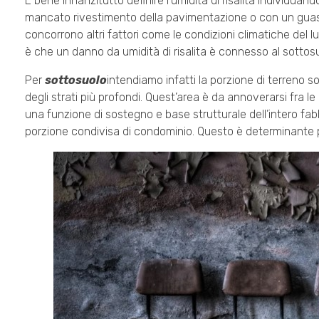
È bene innanzitutto definire l’umidità di risalita individua
mancato rivestimento della pavimentazione o con un guast
concorrono altri fattori come le condizioni climatiche del l
è che un danno da umidità di risalita è connesso al sottosuo
Per
sottosuolo
intendiamo infatti la porzione di terreno 
degli strati più profondi. Quest’area è da annoverarsi fra le 
una funzione di sostegno e base strutturale dell’intero fabb
porzione condivisa di condominio. Questo è determinante pe