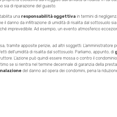
o sia di riparazione del guasto.
tabilita una
responsabilità oggettiva
in termini di negligen
l danno da infiltrazione di umidità di risalita dal sottosuolo sia
ché imprevedibile. Ad esempio, un evento atmosferico eccezi
a, tramite apposite perizie, ad altri soggetti. L’amministratore 
etti dell’umidità di risalita dal sottosuolo. Parliamo, appunto, di
truttore. L’azione può quindi essere mossa o contro il condomini
timo se si rientra nel termine decennale di garanzia della prestaz
gnalazione
del danno ad opera dei condomini, pena la riduzione 