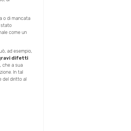
za o di mancata
 stato
onale come un
può, ad esempio,
gravi difetti
o, che a sua
ione. In tal
del diritto al