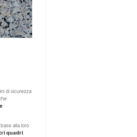
ni di sicurezza
 che
e
base alla loro
ri quadri
.