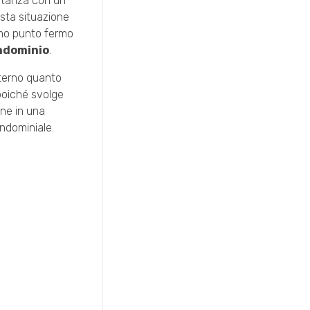
mitanza con un
sta situazione
rimo punto fermo
ndominio
.
sterno quanto
 poiché svolge
ine in una
ndominiale.