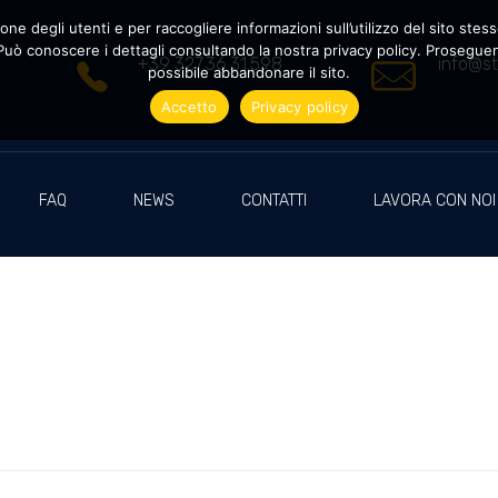
ne degli utenti e per raccogliere informazioni sull’utilizzo del sito stesso
uò conoscere i dettagli consultando la nostra privacy policy. Proseguendo
+39 327.36.31.598
info@st
possibile abbandonare il sito.
Accetto
Privacy policy
FAQ
NEWS
CONTATTI
LAVORA CON NOI