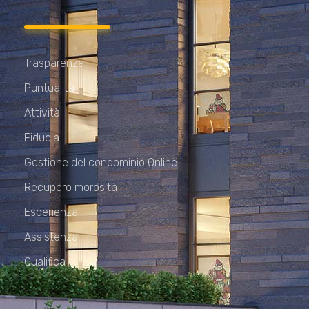
Trasparenza
Puntualità
Attività
Fiducia
Gestione del condominio Online
Recupero morosità
Esperienza
Assistenza
Qualifica