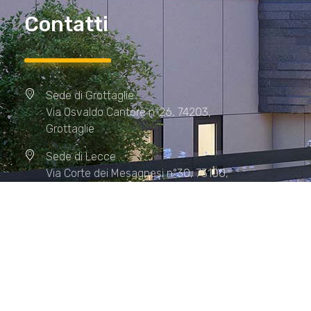
Contatti
Sede di Grottaglie
Via Osvaldo Cantore n°26, 74203,
Grottaglie
Sede di Lecce
Via Corte dei Mesagnesi n°30, 73100,
Lecce
Sede di Manduria
Via XX Settembre n°72, 74024,
Manduria
Sede di Matera.
Sede di Policoro.