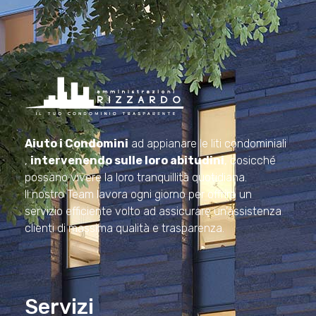
Amministrazioni Rizzardo
Il tuo condominio trasparente
Aiuto i Condomini
ad appianare le liti condominiali
,
intervenendo sulle loro abitudini
, cosicché
possano vivere la loro tranquillità quotidiana.
Il nostro Team lavora ogni giorno per offrire un
servizio efficiente volto ad assicurare un’assistenza
clienti di massima qualità e trasparenza.
Servizi