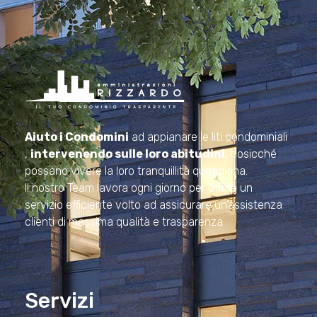
Amministrazioni Rizzardo
Il tuo condominio trasparente
Aiuto i Condomini
ad appianare le liti condominiali
,
intervenendo sulle loro abitudini
, cosicché
possano vivere la loro tranquillità quotidiana.
Il nostro Team lavora ogni giorno per offrire un
servizio efficiente volto ad assicurare un’assistenza
clienti di massima qualità e trasparenza.
Servizi