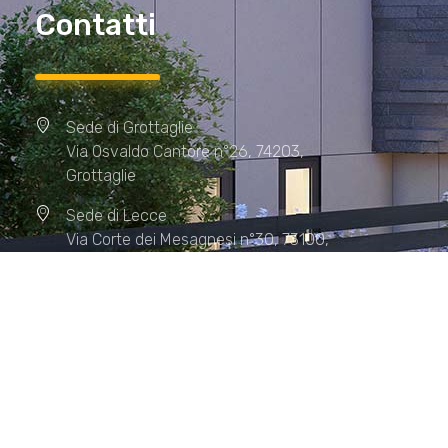
Contatti
Sede di Grottaglie
Via Osvaldo Cantore n°26, 74203,
Grottaglie
Sede di Lecce
Via Corte dei Mesagnesi n°30, 73100,
Lecce
Sede di Manduria
Via XX Settembre n°72, 74024,
Manduria
Sede di Matera.
Sede di Policoro.