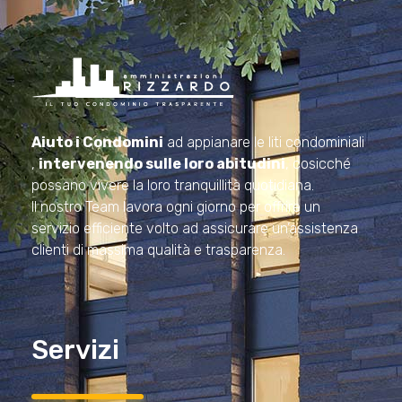
Amministrazioni Rizzardo
Il tuo condominio trasparente
Aiuto i Condomini
ad appianare le liti condominiali
,
intervenendo sulle loro abitudini
, cosicché
possano vivere la loro tranquillità quotidiana.
Il nostro Team lavora ogni giorno per offrire un
servizio efficiente volto ad assicurare un’assistenza
clienti di massima qualità e trasparenza.
Servizi