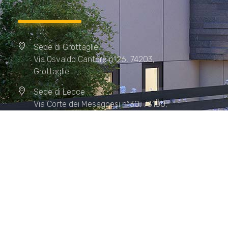
Sede di Grottaglie
Via Osvaldo Cantore n°26, 74203,
Grottaglie
Sede di Lecce
Via Corte dei Mesagnesi n°30, 73100,
Lecce
Sede di Manduria
Via XX Settembre n°72, 74024,
Manduria
Sede di Matera.
Sede di Policoro.
+39 327.36.31.598