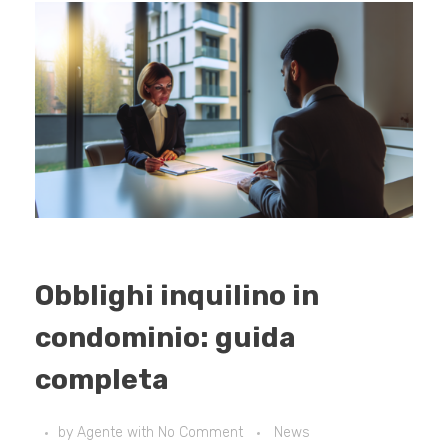
Obblighi inquilino in
condominio: guida
completa
by
Agente
with
No Comment
News