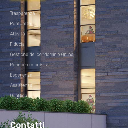
Trasparenza
Puntualità
Attività
Fiducia
Gestione del condominio Online
Recupero morosità
Esperienza
Assistenza
Qualifica
Contatti