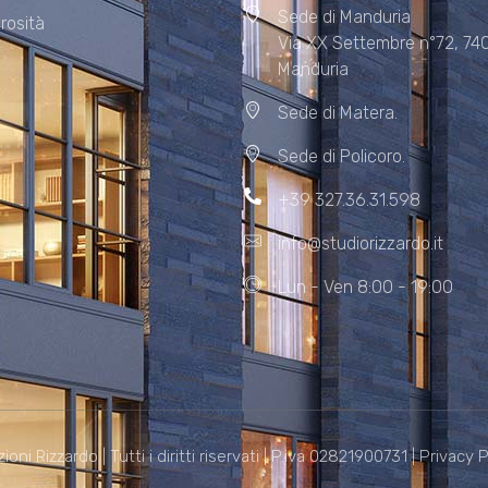
Sede di Manduria
rosità
Via XX Settembre n°72, 74
Manduria
Sede di Matera.
Sede di Policoro.
+39 327.36.31.598
info@studiorizzardo.it
Lun - Ven 8:00 - 19:00
i Rizzardo | Tutti i diritti riservati | P.iva 02821900731 |
Privacy P