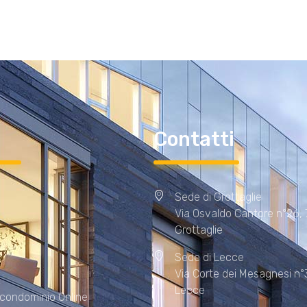
i
Contatti
Sede di Grottaglie
Via Osvaldo Cantore n°26,
Grottaglie
Sede di Lecce
Via Corte dei Mesagnesi n°
Lecce
 condominio Online