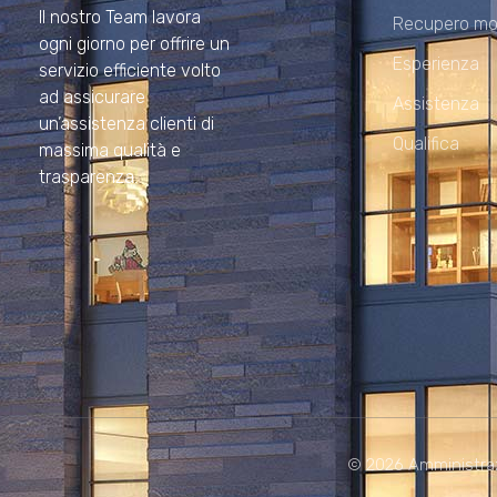
Il nostro Team lavora
Recupero mo
ogni giorno per offrire un
Esperienza
servizio efficiente volto
ad assicurare
Assistenza
un’assistenza clienti di
Qualifica
massima qualità e
trasparenza.
© 2026 Amministrazion