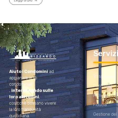
Leggi di più
Serviz
Amministrazioni Rizzardo
Il tuo condominio trasparente
Aiuto i Condomini
ad
Trasparenza
appianare le liti
condominiali
Puntualità
,
intervenendo sulle
Attività
loro abitudini
,
cosicché possano vivere
Fiducia
la loro tranquillità
Gestione del
quotidiana.