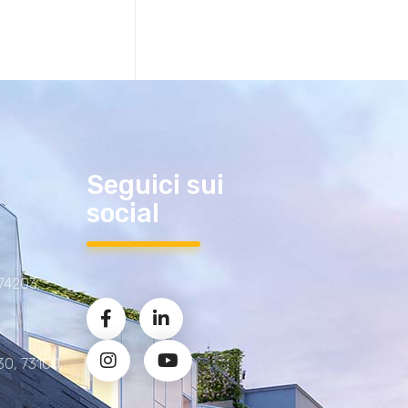
Seguici sui
social
 74203,
30, 73100,