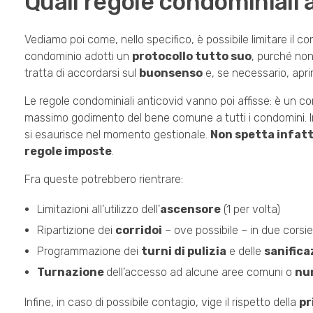
Quali regole condominiali a
Vediamo poi come, nello specifico, è possibile limitare il c
condominio adotti un
protocollo tutto suo
, purché non
tratta di accordarsi sul
buonsenso
e, se necessario, aprir
Le regole condominiali anticovid vanno poi affisse: è un com
massimo godimento del bene comune a tutti i condomini. Indic
si esaurisce nel momento gestionale.
Non spetta infatt
regole imposte
.
Fra queste potrebbero rientrare:
Limitazioni all’utilizzo dell’
ascensore
(1 per volta)
Ripartizione dei
corridoi
– ove possibile – in due corsi
Programmazione dei
turni di pulizia
e delle
sanifica
Turnazione
dell’accesso ad alcune aree comuni o
num
Infine, in caso di possibile contagio, vige il rispetto della
pr