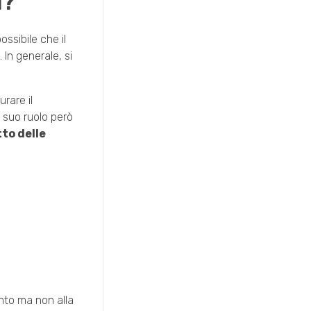
i?
ssibile che il
 In generale, si
rare il
l suo ruolo però
to delle
ento ma non alla