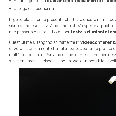
Misure riguardo la
quarantena
, l’
isolamento
o l’
all
Obbligo di mascherina
In generale, si tenga presente che tutte queste norme devo
siano comprese attività commerciali e/o aperte al pubblic
non possano essere utilizzati per
feste
o
riunioni di c
Quest’ultime si tengono solitamente in
videoconferenz
dovuto distanziamento fra tutti i partecipanti. La pratica d
realtà condominiali. Parliamo di quei contesti che, per iner
strumenti messi a disposizione dal web. Un possibile risvol