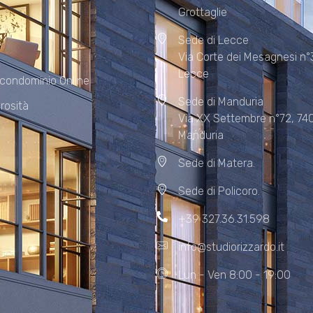
Grottaglie
Sede di Lecce
Via Corte dei Mesagnesi n°
Lecce
 condominio Online
Sede di Manduria
rosità
Via XX Settembre n°72, 74
Manduria
Sede di Matera.
Sede di Policoro.
+39 327.36.31.598
info@studiorizzardo.it
Lun - Ven 8:00 - 19:00