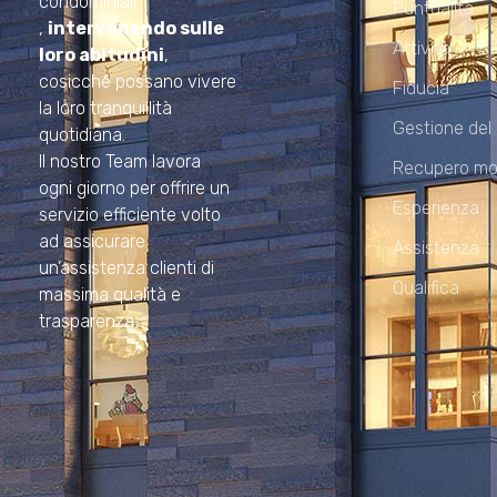
condominiali
Puntualità
,
intervenendo sulle
Attività
loro abitudini
,
cosicché possano vivere
Fiducia
la loro tranquillità
Gestione del
quotidiana.
Il nostro Team lavora
Recupero mo
ogni giorno per offrire un
Esperienza
servizio efficiente volto
ad assicurare
Assistenza
un’assistenza clienti di
Qualifica
massima qualità e
trasparenza.