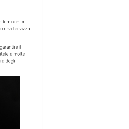
domini in cui
 o una terrazza
arantire il
itale a molte
ra degli