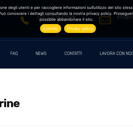
ne degli utenti e per raccogliere informazioni sull’utilizzo del sito stesso
uò conoscere i dettagli consultando la nostra privacy policy. Proseguendo
+39 327.36.31.598
info@st
possibile abbandonare il sito.
Accetto
Privacy policy
FAQ
NEWS
CONTATTI
LAVORA CON NOI
rine