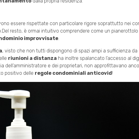
ontanamento
dalla propria residenza.
no essere rispettate con particolare rigore soprattutto nei con
o.Del resto, è ormai intuitivo comprendere come un pianerottolo
ondominio improvvisate
.
a
, visto che non tutti dispongono di spazi ampi a sufficienza da g
elle
riunioni a distanza
ha inoltre spalancato l’accesso al dig
zia dell’amministratore e dei proprietari, non approfittavano anco
to positivo delle
regole condominiali anticovid
!