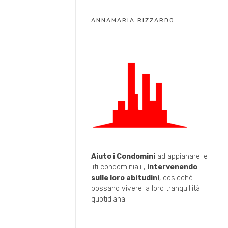
ANNAMARIA RIZZARDO
Aiuto i Condomini
ad appianare le
liti condominiali ,
intervenendo
sulle loro abitudini
, cosicché
possano vivere la loro tranquillità
quotidiana.