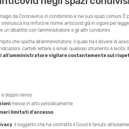
nticovid negli spazi condivis
ontagio da Coronavirus in condominio e nei suoi spazi comuni. È po
 sminuisca ma rinforzi le norme anticovid già in vigore per legge.
e un dibattito con l’amministratore e gli altri condomini.
pito che spetta all’amministratore, il quale ha il dovere di assicu
azioni, cartelli, lettere o email: qualsiasi strumento è lecito. I
i all’amministratore vigilare costantemente sul rispet
e a doppio senso
zioni
messe in atto periodicamente
eri limitati d’accesso
ivacy
. Il soggetto che ha contratto il Covid è tenuto all’isolam