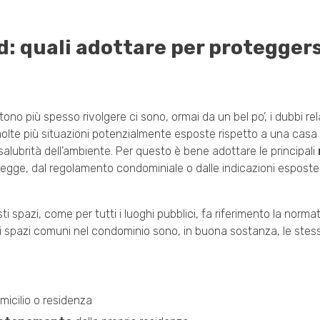
d: quali adottare per protegger
no più spesso rivolgere ci sono, ormai da un bel po’, i dubbi rela
 molte più situazioni potenzialmente esposte rispetto a una casa
 salubrità dell’ambiente. Per questo è bene adottare le principali
 legge, dal regolamento condominiale o dalle indicazioni espos
 spazi, come per tutti i luoghi pubblici, fa riferimento la normat
gli spazi comuni nel condominio sono, in buona sostanza, le stes
domicilio o residenza