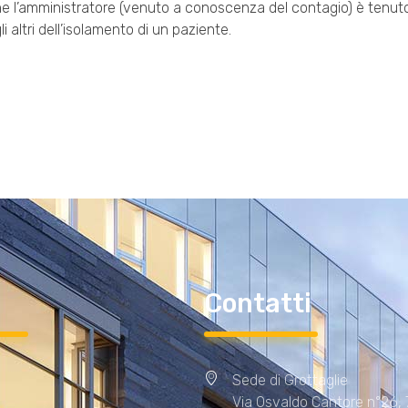
he l’amministratore (venuto a conoscenza del contagio) è tenuto
i altri dell’isolamento di un paziente.
i
Contatti
Sede di Grottaglie
Via Osvaldo Cantore n°26,