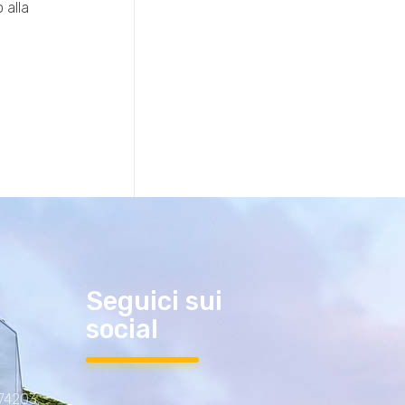
 alla
Seguici sui
social
 74203,