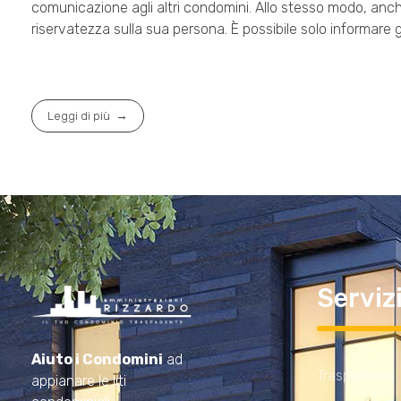
comunicazione agli altri condomini. Allo stesso modo, anc
riservatezza sulla sua persona. È possibile solo informare gl
Leggi di più
Serviz
Amministrazioni Rizzardo
Il tuo condominio trasparente
Aiuto i Condomini
ad
Trasparenza
appianare le liti