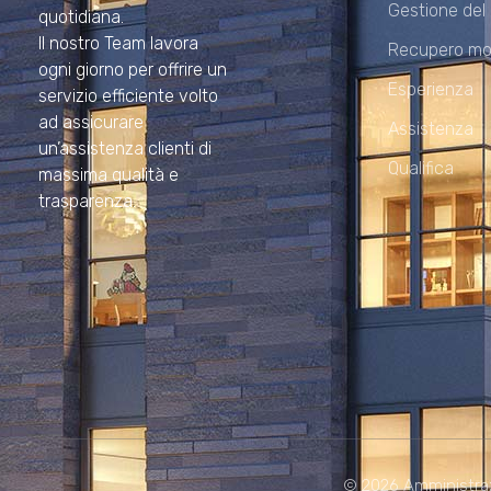
Gestione del
quotidiana.
Il nostro Team lavora
Recupero mo
ogni giorno per offrire un
Esperienza
servizio efficiente volto
ad assicurare
Assistenza
un’assistenza clienti di
Qualifica
massima qualità e
trasparenza.
© 2026 Amministrazion