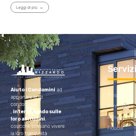
Leggi di più
Serviz
Amministrazioni Rizzardo
Il tuo condominio trasparente
Aiuto i Condomini
ad
Trasparenza
appianare le liti
condominiali
Puntualità
,
intervenendo sulle
Attività
loro abitudini
,
cosicché possano vivere
Fiducia
la loro tranquillità