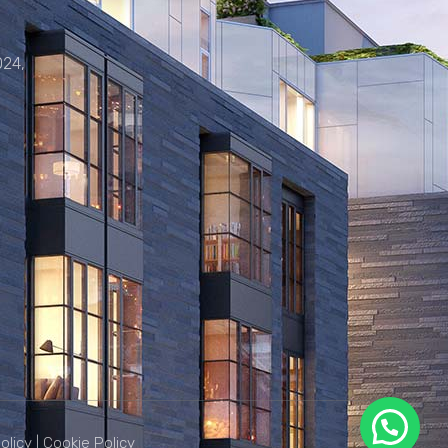
024,
olicy
|
Cookie Policy