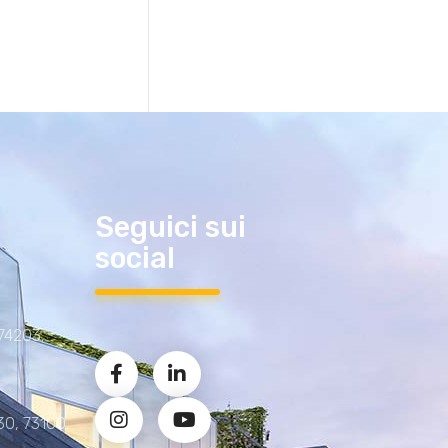
Seguici sui
social
 74203,
30, 73100,