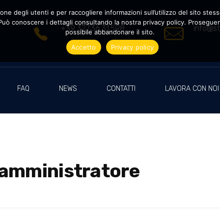
ne degli utenti e per raccogliere informazioni sull’utilizzo del sito stesso
uò conoscere i dettagli consultando la nostra privacy policy. Proseguendo
+39 327.36.31.598
info@st
possibile abbandonare il sito.
Accetto
Privacy policy
FAQ
NEWS
CONTATTI
LAVORA CON NOI
 amministratore