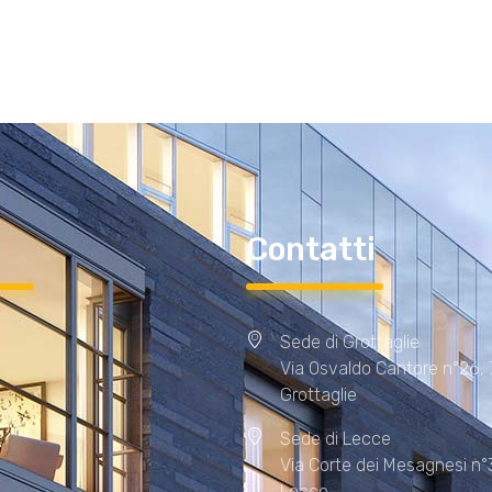
i
Contatti
Sede di Grottaglie
Via Osvaldo Cantore n°26,
Grottaglie
Sede di Lecce
Via Corte dei Mesagnesi n°
Lecce