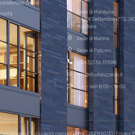
 condominio Online
Sede di Manduria
rosità
Via XX Settembre n°72, 74
Manduria
Sede di Matera.
Sede di Policoro.
+39 327.36.31.598
info@studiorizzardo.it
Lun - Ven 8:00 - 19:00
i Rizzardo | Tutti i diritti riservati | P.iva 02821900731 |
Privacy P