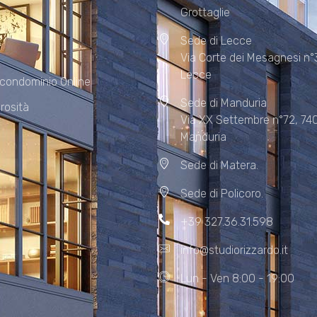
Grottaglie
Sede di Lecce
Via Corte dei Mesagnesi n°
Lecce
 condominio Online
Sede di Manduria
rosità
Via XX Settembre n°72, 74
Manduria
Sede di Matera.
Sede di Policoro.
+39 327.36.31.598
info@studiorizzardo.it
Lun - Ven 8:00 - 19:00