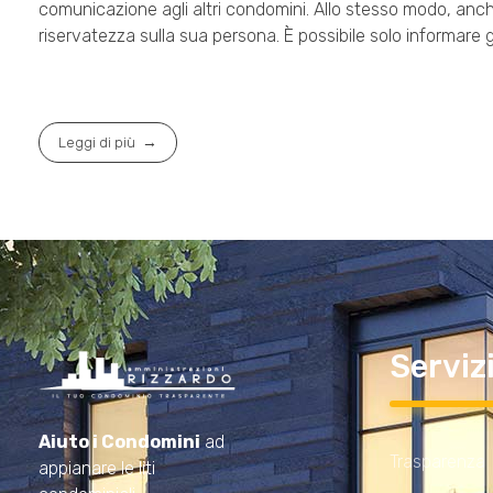
comunicazione agli altri condomini. Allo stesso modo, anc
riservatezza sulla sua persona. È possibile solo informare gl
Leggi di più
Serviz
Amministrazioni Rizzardo
Il tuo condominio trasparente
Aiuto i Condomini
ad
Trasparenza
appianare le liti