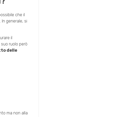
i?
ssibile che il
 In generale, si
rare il
l suo ruolo però
to delle
ento ma non alla