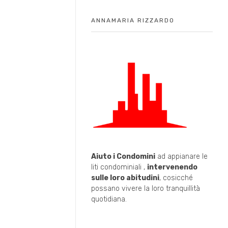
ANNAMARIA RIZZARDO
Aiuto i Condomini
ad appianare le
liti condominiali ,
intervenendo
sulle loro abitudini
, cosicché
possano vivere la loro tranquillità
quotidiana.