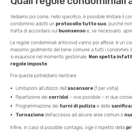
Quali regole condominiali a
Vediamo poi come, nello specifico, è possibile limitare il c
condominio adotti un
protocollo tutto suo
, purché non
tratta di accordarsi sul
buonsenso
e, se necessario, aprir
Le regole condominiali anticovid vanno poi affisse: è un com
massimo godimento del bene comune a tutti i condomini. Indic
si esaurisce nel momento gestionale.
Non spetta infatt
regole imposte
.
Fra queste potrebbero rientrare:
Limitazioni all’utilizzo dell’
ascensore
(1 per volta)
Ripartizione dei
corridoi
– ove possibile – in due corsi
Programmazione dei
turni di pulizia
e delle
sanifica
Turnazione
dell’accesso ad alcune aree comuni o
num
Infine, in caso di possibile contagio, vige il rispetto della
pr