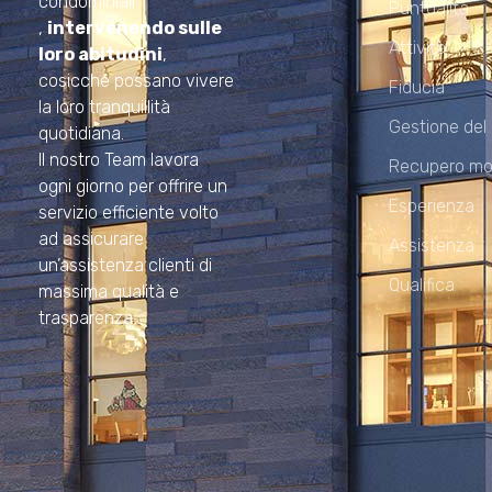
condominiali
Puntualità
,
intervenendo sulle
Attività
loro abitudini
,
cosicché possano vivere
Fiducia
la loro tranquillità
Gestione del
quotidiana.
Il nostro Team lavora
Recupero mo
ogni giorno per offrire un
Esperienza
servizio efficiente volto
ad assicurare
Assistenza
un’assistenza clienti di
Qualifica
massima qualità e
trasparenza.