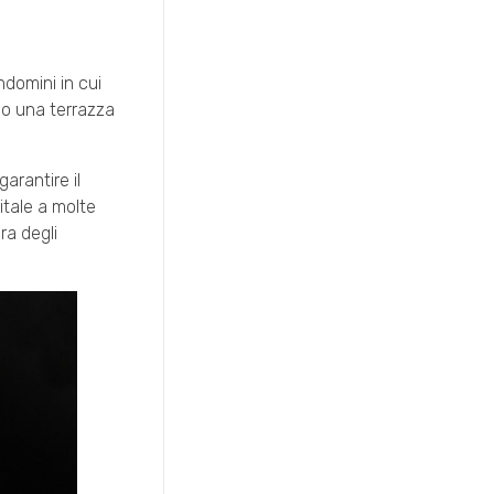
domini in cui
 o una terrazza
arantire il
itale a molte
ra degli