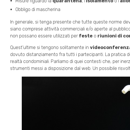
Misure riguardo la
quarantena
, l’
isolamento
o l’
all
Obbligo di mascherina
In generale, si tenga presente che tutte queste norme devo
siano comprese attività commerciali e/o aperte al pubblic
non possano essere utilizzati per
feste
o
riunioni di c
Quest’ultime si tengono solitamente in
videoconferenz
dovuto distanziamento fra tutti i partecipanti. La pratica d
realtà condominiali. Parliamo di quei contesti che, per iner
strumenti messi a disposizione dal web. Un possibile risvol