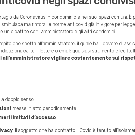
nticovid negli spazi condivis
ontagio da Coronavirus in condominio e nei suoi spazi comuni. È po
 sminuisca ma rinforzi le norme anticovid già in vigore per legge.
e un dibattito con l’amministratore e gli altri condomini.
pito che spetta all’amministratore, il quale ha il dovere di assicu
azioni, cartelli, lettere o email: qualsiasi strumento è lecito. I
i all’amministratore vigilare costantemente sul rispet
e a doppio senso
zioni
messe in atto periodicamente
eri limitati d’accesso
ivacy
. Il soggetto che ha contratto il Covid è tenuto all’isolam