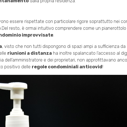
ontanamento
dalla propria residenza.
no essere rispettate con particolare rigore soprattutto nei con
o.Del resto, è ormai intuitivo comprendere come un pianerottolo
ondominio improvvisate
.
a
, visto che non tutti dispongono di spazi ampi a sufficienza da g
elle
riunioni a distanza
ha inoltre spalancato l’accesso al dig
zia dell’amministratore e dei proprietari, non approfittavano anco
to positivo delle
regole condominiali anticovid
!