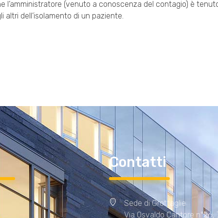
he l’amministratore (venuto a conoscenza del contagio) è tenuto
i altri dell’isolamento di un paziente.
i
Contatti
Sede di Grottaglie
Via Osvaldo Cantore n°26,