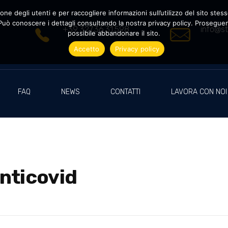
ne degli utenti e per raccogliere informazioni sull’utilizzo del sito stesso
uò conoscere i dettagli consultando la nostra privacy policy. Proseguendo
+39 327.36.31.598
info@st
possibile abbandonare il sito.
Accetto
Privacy policy
FAQ
NEWS
CONTATTI
LAVORA CON NOI
nticovid