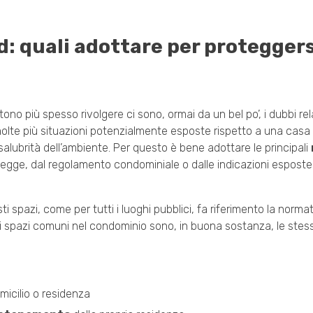
d: quali adottare per protegger
no più spesso rivolgere ci sono, ormai da un bel po’, i dubbi rela
 molte più situazioni potenzialmente esposte rispetto a una casa
 salubrità dell’ambiente. Per questo è bene adottare le principali
 legge, dal regolamento condominiale o dalle indicazioni espos
 spazi, come per tutti i luoghi pubblici, fa riferimento la normat
gli spazi comuni nel condominio sono, in buona sostanza, le stes
domicilio o residenza