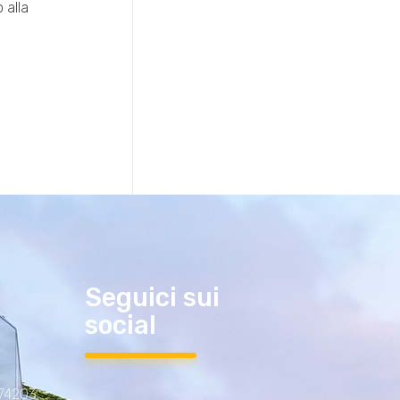
 alla
Seguici sui
social
 74203,