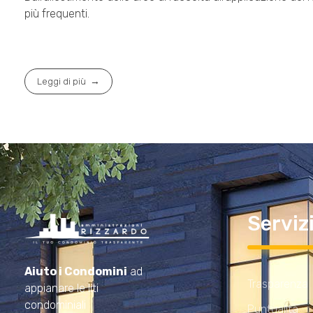
più frequenti.
Leggi di più
Serviz
Amministrazioni Rizzardo
Il tuo condominio trasparente
Aiuto i Condomini
ad
Trasparenza
appianare le liti
condominiali
Puntualità