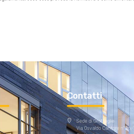
i
Contatti
Sede di Grottaglie
Via Osvaldo Cantore n°26,