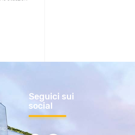
Seguici sui
social
 74203,