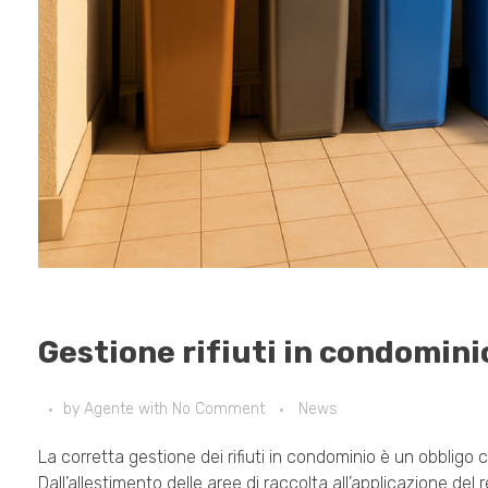
Gestione rifiuti in condomini
by
Agente
with
No Comment
News
La corretta gestione dei rifiuti in condominio è un obbligo 
Dall’allestimento delle aree di raccolta all’applicazione d