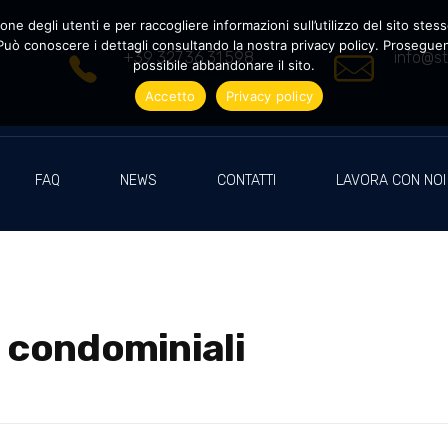
ne degli utenti e per raccogliere informazioni sull’utilizzo del sito stesso
uò conoscere i dettagli consultando la nostra privacy policy. Proseguendo
+39 327.36.31.598
info@st
possibile abbandonare il sito.
Accetto
Privacy policy
FAQ
NEWS
CONTATTI
LAVORA CON NOI
i condominiali