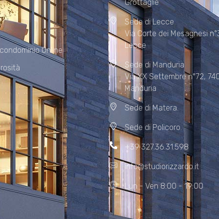
Grottaglie
Sede di Lecce
Via Corte dei Mesagnesi n°
Lecce
 condominio Online
Sede di Manduria
rosità
Via XX Settembre n°72, 74
Manduria
Sede di Matera.
Sede di Policoro.
+39 327.36.31.598
info@studiorizzardo.it
Lun - Ven 8:00 - 19:00