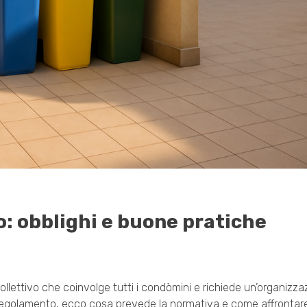
o: obblighi e buone pratiche
collettivo che coinvolge tutti i condòmini e richiede un’organizza
el regolamento, ecco cosa prevede la normativa e come affrontare