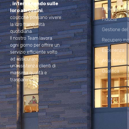
,
intervenendo sulle
Attività
loro abitudini
,
cosicché possano vivere
Fiducia
la loro tranquillità
Gestione del
quotidiana.
Il nostro Team lavora
Recupero mo
ogni giorno per offrire un
Esperienza
servizio efficiente volto
ad assicurare
Assistenza
un’assistenza clienti di
Qualifica
massima qualità e
trasparenza.