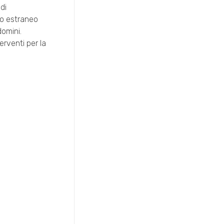
di
rzo estraneo
domini.
erventi per la