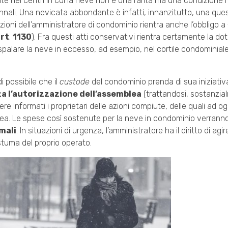
te nei centri in cui la neve non è una rarità ma una condizione
unnali. Una nevicata abbondante è infatti, innanzitutto, una ques
uzioni dell’amministratore di condominio rientra anche l’obbligo a
rt
.
1130
). Fra questi atti conservativi rientra certamente la do
spalare la neve in eccesso, ad esempio, nel cortile condominiale
i possibile che il
custode
del condominio prenda di sua iniziativa
a l’autorizzazione dell’assemblea
(trattandosi, sostanzia
e informati i proprietari delle azioni compiute, delle quali ad o
a. Le spese così sostenute per la neve in condominio verranno 
imali
. In situazioni di urgenza, l’amministratore ha il diritto di a
tuma del proprio operato.