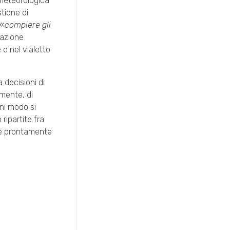
 meteorologica
tione di
 «
compiere gli
tazione
 o nel vialetto
 decisioni di
lmente, di
gni modo si
ripartite fra
gire prontamente