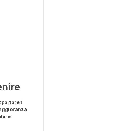
enire
ppaltare i
aggioranza
alore