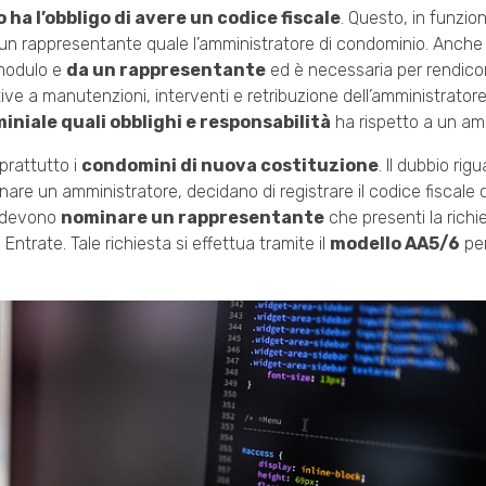
ha l’obbligo di avere un codice fiscale
. Questo, in funzio
 di un rappresentante quale l’amministratore di condominio. Anche 
 modulo e
da un rappresentante
ed è necessaria per rendico
tive a manutenzioni, interventi e retribuzione dell’amministrator
niale quali obblighi e responsabilità
ha rispetto a un am
oprattutto i
condomini di nuova costituzione
. Il dubbio rig
nare un amministratore, decidano di registrare il codice fiscale
ri devono
nominare un rappresentante
che presenti la richi
Entrate. Tale richiesta si effettua tramite il
modello AA5/6
per