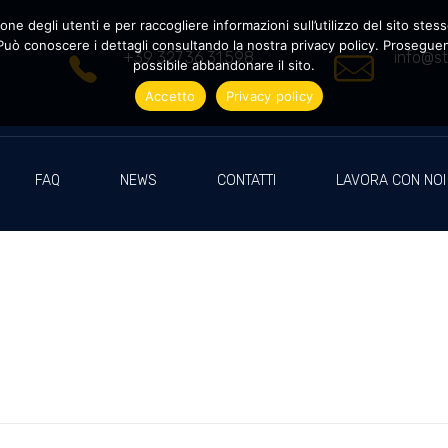
ne degli utenti e per raccogliere informazioni sull’utilizzo del sito stesso
uò conoscere i dettagli consultando la nostra privacy policy. Proseguendo
+39 327.36.31.598
info@st
possibile abbandonare il sito.
Accetto
Privacy policy
FAQ
NEWS
CONTATTI
LAVORA CON NOI
i