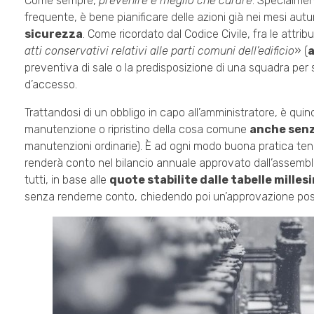
Come sempre,
prevenire è meglio che curare
. Specialmen
frequente, è bene pianificare delle azioni già nei mesi aut
sicurezza
. Come ricordato dal Codice Civile, fra le attrib
atti conservativi relativi alle parti comuni dell’edificio
» (
a
preventiva di sale o la predisposizione di una squadra per 
d’accesso.
Trattandosi di un obbligo in capo all’amministratore, è quind
manutenzione o ripristino della cosa comune
anche senz
manutenzioni ordinarie). È ad ogni modo buona pratica tener
renderà conto nel bilancio annuale approvato dall’assemble
tutti, in base alle
quote stabilite dalle tabelle milles
senza renderne conto, chiedendo poi un’approvazione pos