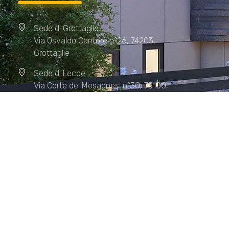
Sede di Grottaglie
Via Osvaldo Cantore n°26, 74203,
Grottaglie
Sede di Lecce
Via Corte dei Mesagnesi n°30, 73100,
Lecce
Sede di Manduria
Via XX Settembre n°72, 74024,
Manduria
Sede di Matera.
Sede di Policoro.
+39 327.36.31.598
info@studiorizzardo.it