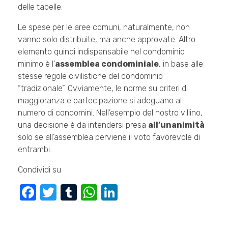
delle tabelle.
Le spese per le aree comuni, naturalmente, non
vanno solo distribuite, ma anche approvate. Altro
elemento quindi indispensabile nel condominio
minimo è l’
assemblea condominiale
, in base alle
stesse regole civilistiche del condominio
“tradizionale”. Ovviamente, le norme su criteri di
maggioranza e partecipazione si adeguano al
numero di condomini. Nell’esempio del nostro villino,
una decisione è da intendersi presa
all’unanimità
solo se all’assemblea perviene il voto favorevole di
entrambi.
Condividi su
F
T
T
W
Li
a
wi
u
h
n
c
tt
m
at
k