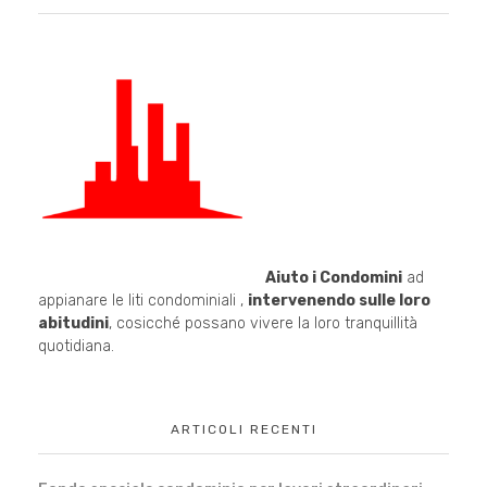
Aiuto i Condomini
ad
appianare le liti condominiali ,
intervenendo sulle loro
abitudini
, cosicché possano vivere la loro tranquillità
quotidiana.
ARTICOLI RECENTI