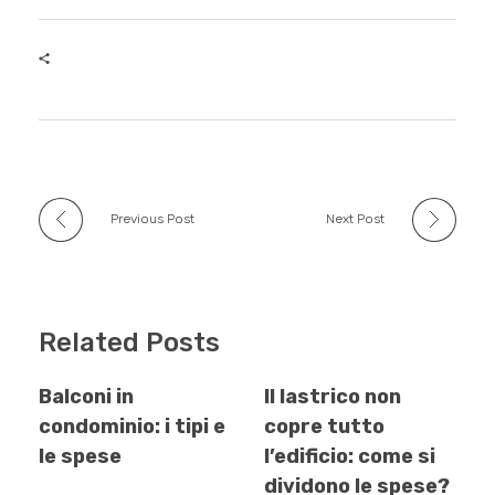
e
er
bl
s
e
b
r
A
dI
o
p
n
o
p
k
Previous Post
Next Post
Related Posts
Balconi in
Il lastrico non
condominio: i tipi e
copre tutto
le spese
l’edificio: come si
dividono le spese?