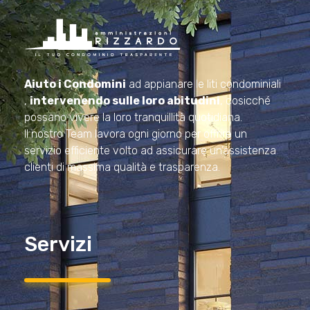
Amministrazioni Rizzardo
Il tuo condominio trasparente
Aiuto i Condomini
ad appianare le liti condominiali
,
intervenendo sulle loro abitudini
, cosicché
possano vivere la loro tranquillità quotidiana.
Il nostro Team lavora ogni giorno per offrire un
servizio efficiente volto ad assicurare un’assistenza
clienti di massima qualità e trasparenza.
Servizi