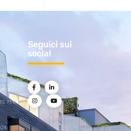
Seguici sui
social
 74203,
30, 73100,
024,