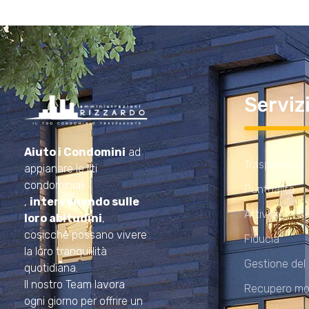
Serviz
Amministrazioni Rizzardo
Il tuo condominio trasparente
Aiuto i Condomini
ad
Trasparenza
appianare le liti
condominiali
Puntualità
,
intervenendo sulle
Attività
loro abitudini
,
cosicché possano vivere
Fiducia
la loro tranquillità
Gestione del
quotidiana.
Il nostro Team lavora
Recupero mo
ogni giorno per offrire un