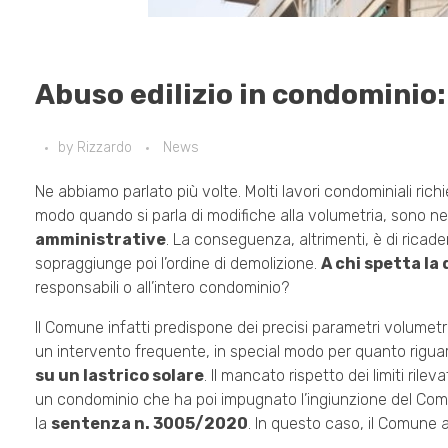
Abuso edilizio in condominio:
by
Rizzardo
News
Ne abbiamo parlato più volte. Molti lavori condominiali rich
modo quando si parla di modifiche alla volumetria, sono n
amministrative
. La conseguenza, altrimenti, è di ricade
sopraggiunge poi l’ordine di demolizione.
A chi spetta la
responsabili o all’intero condominio?
Il Comune infatti predispone dei precisi parametri volumetrici
un intervento frequente, in special modo per quanto riguar
su un lastrico solare
. Il mancato rispetto dei limiti ri
un condominio che ha poi impugnato l’ingiunzione del Comu
la
sentenza n. 3005/2020
. In questo caso, il Comune a