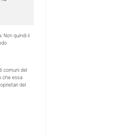
. Non quindi il
odo
ti comuni del
to che essa
oprietari del