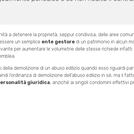
 unità a detenere la proprietà, seppur condivisa, delle aree comuni
a essere un semplice
ente
gestore
di un patrimonio in alcun m
levante per aumentare le volumetrie delle stesse richiede infatti
semblea.
della demolizione di un abuso edilizio quando esso riguardi par
di l’ordinanza di demolizione dell’abuso edilizio in sé, ma il fat
personalità giuridica
, anziché ai singoli condomini effettivi pr