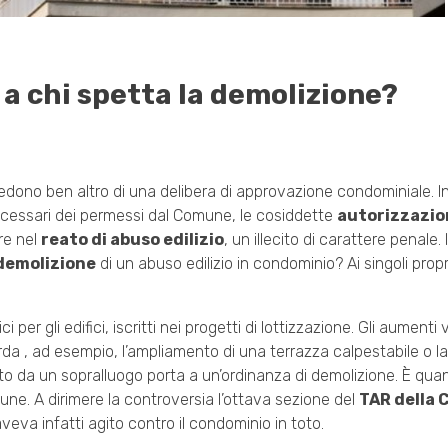
 a chi spetta la demolizione?
iedono ben altro di una delibera di approvazione condominiale. In
ecessari dei permessi dal Comune, le cosiddette
autorizzazio
re nel
reato di abuso edilizio
, un illecito di carattere penale. 
 demolizione
di un abuso edilizio in condominio? Ai singoli propr
 per gli edifici, iscritti nei progetti di lottizzazione. Gli aumenti
da , ad esempio, l’ampliamento di una terrazza calpestabile o l
levato da un sopralluogo porta a un’ordinanza di demolizione. È q
ne. A dirimere la controversia l’ottava sezione del
TAR della
veva infatti agito contro il condominio in toto.