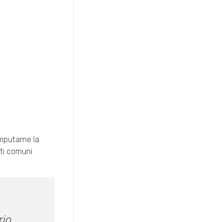
imputarne la
rti comuni
rio