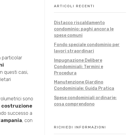
ARTICOLI RECENTI
Distacco riscaldamento
condominio: paghi ancora le
spese comuni
Fondo speciale condominio per
lavori straordinari
 particolar
Impugnazione Delibere
ni
Condominiali: Termini e
In questi casi,
Procedura
ietari
Manutenzione Giardino
Condominiale: Guida Pratica
Spese condominiali ordinarie:
 volumetrici sono
cosa comprendono
a
costruzione
uando successo a
 Campania
, con
RICHIEDI INFORMAZIONI