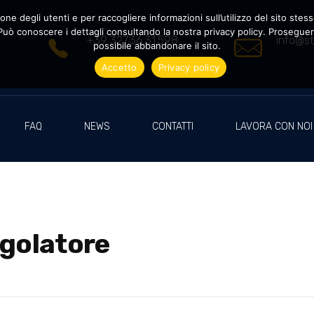
ne degli utenti e per raccogliere informazioni sull’utilizzo del sito stesso
uò conoscere i dettagli consultando la nostra privacy policy. Proseguendo
+39 327.36.31.598
info@st
possibile abbandonare il sito.
Accetto
Privacy policy
FAQ
NEWS
CONTATTI
LAVORA CON NOI
egolatore