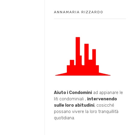
ANNAMARIA RIZZARDO
Aiuto i Condomini
ad appianare le
liti condominiali ,
intervenendo
sulle loro abitudini
, cosicché
possano vivere la loro tranquillità
quotidiana.