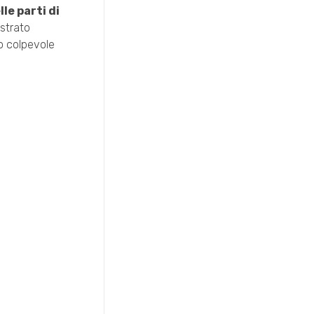
lle parti di
istrato
o colpevole