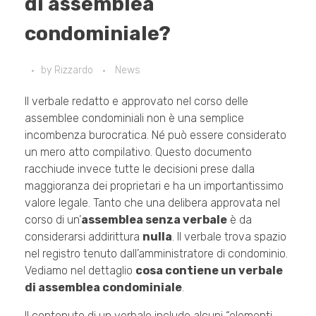
di assemblea
condominiale?
by
Rizzardo
News
Il verbale redatto e approvato nel corso delle
assemblee condominiali non è una semplice
incombenza burocratica. Né può essere considerato
un mero atto compilativo. Questo documento
racchiude invece tutte le decisioni prese dalla
maggioranza dei proprietari e ha un importantissimo
valore legale. Tanto che una delibera approvata nel
corso di un’
assemblea senza verbale
è da
considerarsi addirittura
nulla
. Il verbale trova spazio
nel registro tenuto dall’amministratore di condominio.
Vediamo nel dettaglio
cosa contiene un verbale
di assemblea condominiale
.
Il contenuto di un verbale include alcuni “elementi