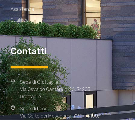
Assistenza
Qualifica
Contatti
Sede di Grottaglie
Via Osvaldo Cantore n°26, 74203,
Grottaglie
Sede di Lecce
Via Corte dei Mesagnesi n°30, 73100,
Lecce