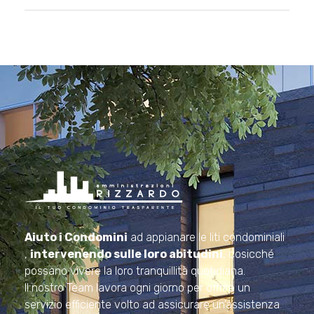
Amministrazioni Rizzardo
Il tuo condominio trasparente
Aiuto i Condomini
ad appianare le liti condominiali
,
intervenendo sulle loro abitudini
, cosicché
possano vivere la loro tranquillità quotidiana.
Il nostro Team lavora ogni giorno per offrire un
servizio efficiente volto ad assicurare un’assistenza