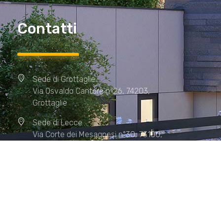
Contatti
Sede di Grottaglie
Via Osvaldo Cantore n°26, 74203,
Grottaglie
Sede di Lecce
Via Corte dei Mesagnesi n°30, 73100,
Lecce
Sede di Manduria
Via XX Settembre n°72, 74024,
Manduria
Sede di Matera.