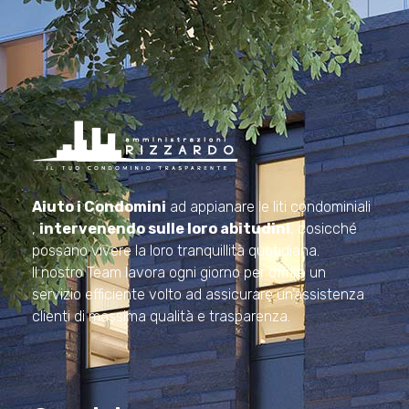
Amministrazioni Rizzardo
Il tuo condominio trasparente
Aiuto i Condomini
ad appianare le liti condominiali
,
intervenendo sulle loro abitudini
, cosicché
possano vivere la loro tranquillità quotidiana.
Il nostro Team lavora ogni giorno per offrire un
servizio efficiente volto ad assicurare un’assistenza
clienti di massima qualità e trasparenza.