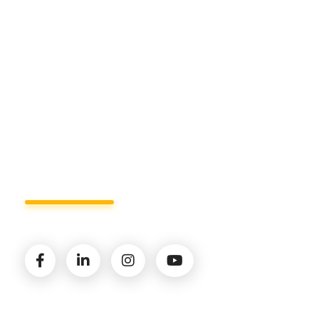
Sede di Policoro.
+39 327.36.31.598
info@studiorizzardo.it
Lun - Ven 8:00 - 19:00
Seguici sui social