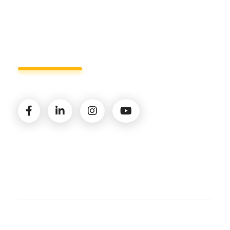
Seguici sui social
© 2026 Amministrazioni Rizzardo | Tutti i diritti
riservati | P.iva 02821900731 |
Privacy Policy
|
Cookie