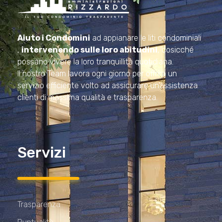
Amministrazioni Rizzardo
Il tuo condominio trasparente
Aiuto i Condomini
ad appianare le liti condominiali
,
intervenendo sulle loro abitudini
, cosicché
possano vivere la loro tranquillità quotidiana.
Il nostro Team lavora ogni giorno per offrire un
servizio efficiente volto ad assicurare un’assistenza
clienti di massima qualità e trasparenza.
Servizi
Trasparenza