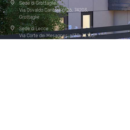
Sede di Grottaglie
Via Osvaldo Cantore n°26, 74203,
Grottaglie
Sede di Lecce
Via Corte dei Mesagnesi n°30, 73100,
Lecce
Sede di Manduria
Via XX Settembre n°72, 74024,
Manduria
Sede di Matera.
Sede di Policoro.
+39 327.36.31.598
info@studiorizzardo.it
Lun - Ven 8:00 - 19:00