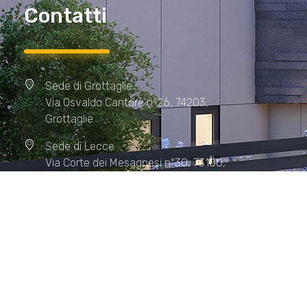
Contatti
Sede di Grottaglie
Via Osvaldo Cantore n°26, 74203,
Grottaglie
Sede di Lecce
Via Corte dei Mesagnesi n°30, 73100,
Lecce
Sede di Manduria
Via XX Settembre n°72, 74024,
Manduria
Sede di Matera.
Sede di Policoro.