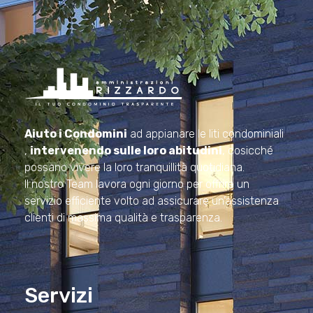
Amministrazioni Rizzardo
Il tuo condominio trasparente
Aiuto i Condomini
ad appianare le liti condominiali
,
intervenendo sulle loro abitudini
, cosicché
possano vivere la loro tranquillità quotidiana.
Il nostro Team lavora ogni giorno per offrire un
servizio efficiente volto ad assicurare un’assistenza
clienti di massima qualità e trasparenza.
Servizi