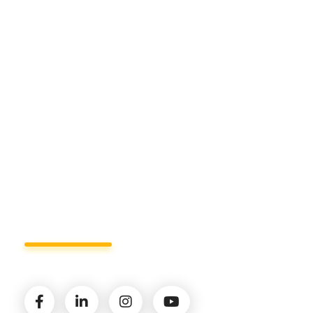
Manduria
Sede di Matera.
Sede di Policoro.
+39 327.36.31.598
info@studiorizzardo.it
Lun - Ven 8:00 - 19:00
Seguici sui social