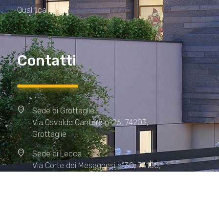
Qualifica
Contatti
Sede di Grottaglie
Via Osvaldo Cantore n°26, 74203,
Grottaglie
Sede di Lecce
Via Corte dei Mesagnesi n°30, 73100,
Lecce
Sede di Manduria
Via XX Settembre n°72, 74024,