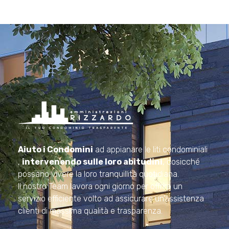
Amministrazioni Rizzardo
Il tuo condominio trasparente
Aiuto i Condomini
ad appianare le liti condominiali
,
intervenendo sulle loro abitudini
, cosicché
possano vivere la loro tranquillità quotidiana.
Il nostro Team lavora ogni giorno per offrire un
servizio efficiente volto ad assicurare un’assistenza
clienti di massima qualità e trasparenza.