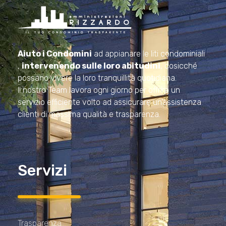
Amministrazioni Rizzardo
Il tuo condominio trasparente
Aiuto i Condomini
ad appianare le liti condominiali
,
intervenendo sulle loro abitudini
, cosicché
possano vivere la loro tranquillità quotidiana.
Il nostro Team lavora ogni giorno per offrire un
servizio efficiente volto ad assicurare un’assistenza
clienti di massima qualità e trasparenza.
Servizi
Trasparenza