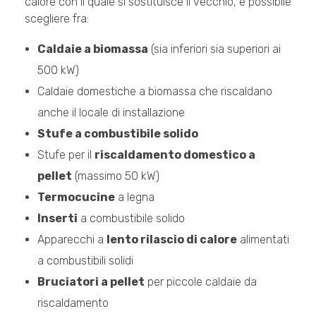
calore con il quale si sostituisce il vecchio, è possibile
scegliere fra:
Caldaie a biomassa
(sia inferiori sia superiori ai
500 kW)
Caldaie domestiche a biomassa che riscaldano
anche il locale di installazione
Stufe a combustibile solido
Stufe per il
riscaldamento domestico a
pellet
(massimo 50 kW)
Termocucine
a legna
Inserti
a combustibile solido
Apparecchi a
lento rilascio di calore
alimentati
a combustibili solidi
Bruciatori a pellet
per piccole caldaie da
riscaldamento