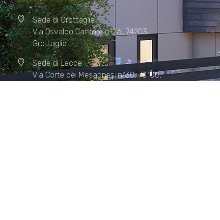
Sede di Grottaglie
Via Osvaldo Cantore n°26, 74203,
Grottaglie
Sede di Lecce
Via Corte dei Mesagnesi n°30, 73100,
Lecce
Sede di Manduria
Via XX Settembre n°72, 74024,
Manduria
Sede di Matera.
Sede di Policoro.
+39 327.36.31.598
info@studiorizzardo.it