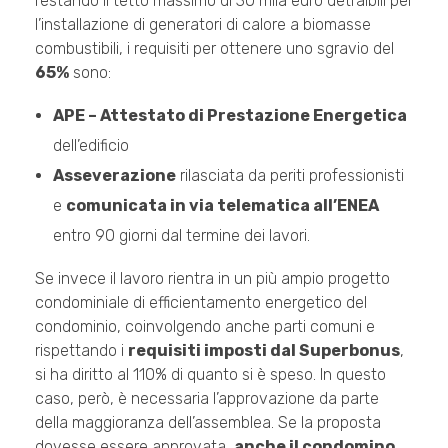
restando il tetto massimo di 30 mila euro detraibili per
l’installazione di generatori di calore a biomasse
combustibili, i requisiti per ottenere uno sgravio del
65%
sono:
APE – Attestato di Prestazione Energetica
dell’edificio
Asseverazione
rilasciata da periti professionisti
e
comunicata in via telematica all’ENEA
entro 90 giorni dal termine dei lavori.
Se invece il lavoro rientra in un più ampio progetto
condominiale di efficientamento energetico del
condominio, coinvolgendo anche parti comuni e
rispettando i
requisiti imposti dal Superbonus
,
si ha diritto al 110% di quanto si è speso. In questo
caso, però, è necessaria l’approvazione da parte
della maggioranza dell’assemblea. Se la proposta
dovesse essere approvata,
anche il condomino