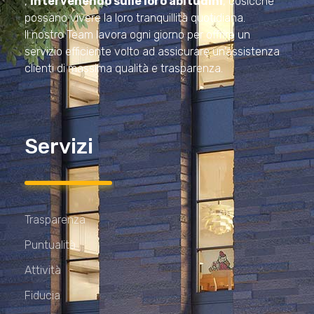
,
intervenendo sulle loro abitudini
, cosicché
possano vivere la loro tranquillità quotidiana.
Il nostro Team lavora ogni giorno per offrire un
servizio efficiente volto ad assicurare un’assistenza
clienti di massima qualità e trasparenza.
Servizi
Trasparenza
Puntualità
Attività
Fiducia