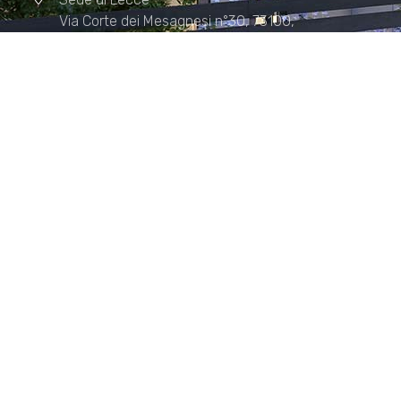
Via Corte dei Mesagnesi n°30, 73100,
Lecce
Sede di Manduria
Via XX Settembre n°72, 74024,
Manduria
Sede di Matera.
Sede di Policoro.
+39 327.36.31.598
info@studiorizzardo.it
Lun - Ven 8:00 - 19:00
Seguici sui social