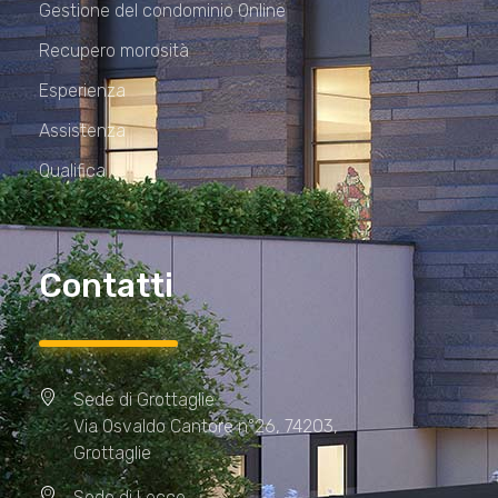
Gestione del condominio Online
Recupero morosità
Esperienza
Assistenza
Qualifica
Contatti
Sede di Grottaglie
Via Osvaldo Cantore n°26, 74203,
Grottaglie
Sede di Lecce