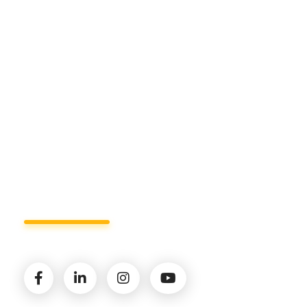
Sede di Matera.
Sede di Policoro.
+39 327.36.31.598
info@studiorizzardo.it
Lun - Ven 8:00 - 19:00
Seguici sui social