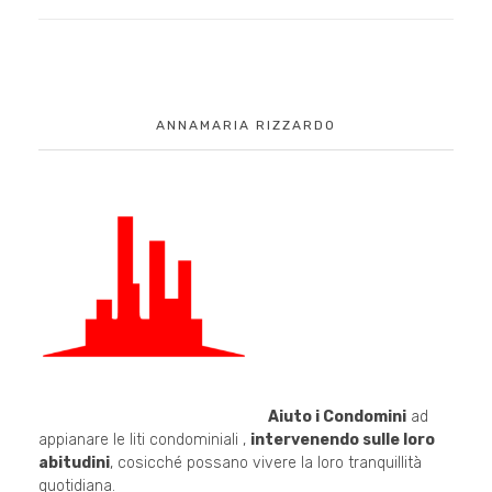
ANNAMARIA RIZZARDO
Aiuto i Condomini
ad
appianare le liti condominiali ,
intervenendo sulle loro
abitudini
, cosicché possano vivere la loro tranquillità
quotidiana.