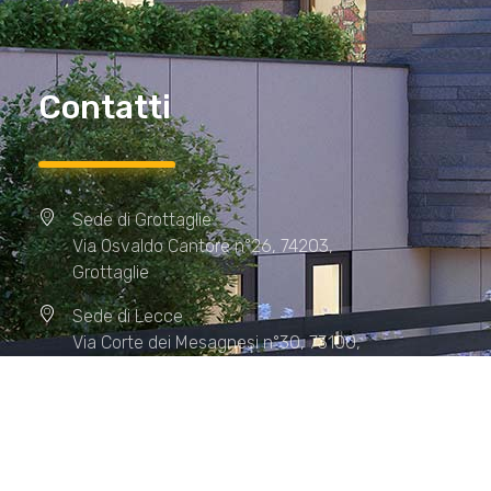
Contatti
Sede di Grottaglie
Via Osvaldo Cantore n°26, 74203,
Grottaglie
Sede di Lecce
Via Corte dei Mesagnesi n°30, 73100,
Lecce
Sede di Manduria
Via XX Settembre n°72, 74024,
Manduria