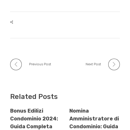
c
tt
m
at
k
e
er
bl
s
e
b
r
A
dI
o
p
n
o
p
k
Previous Post
Next Post
Related Posts
Bonus Edilizi
Nomina
Condominio 2024:
Amministratore di
Guida Completa
Condominio: Guida