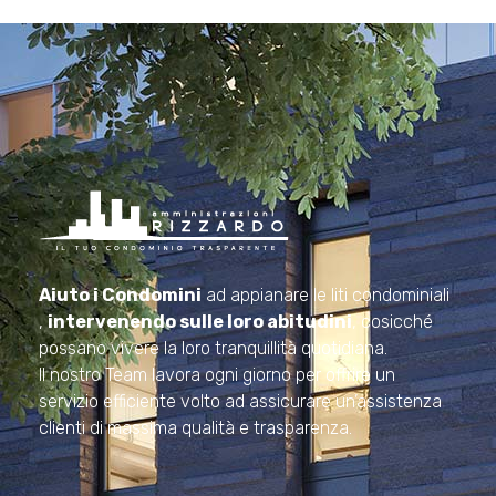
Amministrazioni Rizzardo
Il tuo condominio trasparente
Aiuto i Condomini
ad appianare le liti condominiali
,
intervenendo sulle loro abitudini
, cosicché
possano vivere la loro tranquillità quotidiana.
Il nostro Team lavora ogni giorno per offrire un
servizio efficiente volto ad assicurare un’assistenza
clienti di massima qualità e trasparenza.