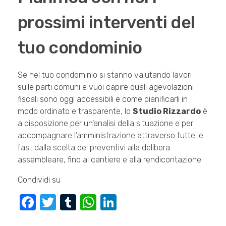
prossimi interventi del
tuo condominio
Se nel tuo condominio si stanno valutando lavori
sulle parti comuni e vuoi capire quali agevolazioni
fiscali sono oggi accessibili e come pianificarli in
modo ordinato e trasparente, lo
Studio Rizzardo
è
a disposizione per un’analisi della situazione e per
accompagnare l’amministrazione attraverso tutte le
fasi: dalla scelta dei preventivi alla delibera
assembleare, fino al cantiere e alla rendicontazione.
Condividi su
F
T
T
W
Li
a
wi
u
h
n