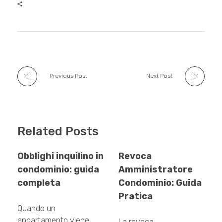
b
r
A
dI
o
p
n
o
p
k
Previous Post
Next Post
Related Posts
Obblighi inquilino in
Revoca
condominio: guida
Amministratore
completa
Condominio: Guida
Pratica
Quando un
appartamento viene
La revoca