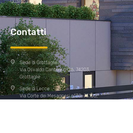
Qualifica
Contatti
Sede di Grottaglie
Via Osvaldo Cantore n°26, 74203,
Grottaglie
Sede di Lecce
Via Corte dei Mesagnesi n°30, 73100,
Lecce
Sede di Manduria
Via XX Settembre n°72, 74024,
Manduria