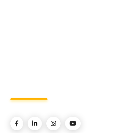
Sede di Matera.
Sede di Policoro.
+39 327.36.31.598
info@studiorizzardo.it
Lun - Ven 8:00 - 19:00
Seguici sui social