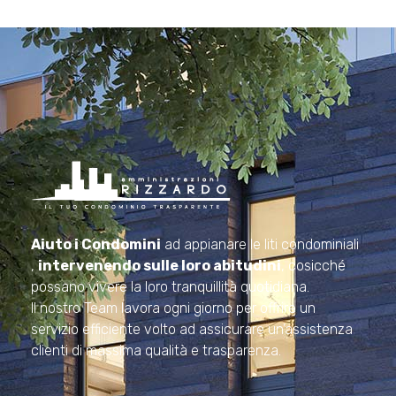
Amministrazioni Rizzardo
Il tuo condominio trasparente
Aiuto i Condomini
ad appianare le liti condominiali
,
intervenendo sulle loro abitudini
, cosicché
possano vivere la loro tranquillità quotidiana.
Il nostro Team lavora ogni giorno per offrire un
servizio efficiente volto ad assicurare un’assistenza
clienti di massima qualità e trasparenza.