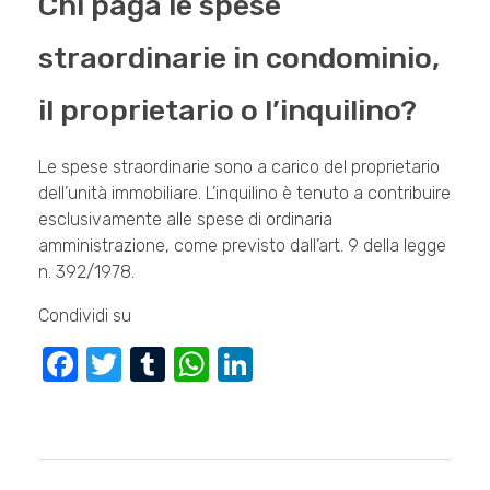
Chi paga le spese
straordinarie in condominio,
il proprietario o l’inquilino?
Le spese straordinarie sono a carico del proprietario
dell’unità immobiliare. L’inquilino è tenuto a contribuire
esclusivamente alle spese di ordinaria
amministrazione, come previsto dall’art. 9 della legge
n. 392/1978.
Condividi su
F
T
T
W
Li
a
wi
u
h
n
c
tt
m
at
k
e
er
bl
s
e