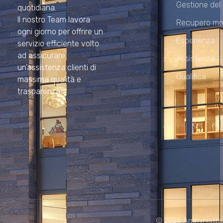
Gestione del
quotidiana.
Il nostro Team lavora
Recupero mo
ogni giorno per offrire un
Esperienza
servizio efficiente volto
ad assicurare
Assistenza
un’assistenza clienti di
Qualifica
massima qualità e
trasparenza.
© 2026 Amministrazion