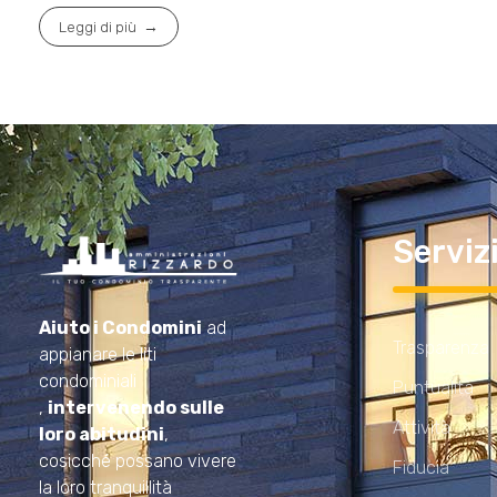
Leggi di più
Serviz
Amministrazioni Rizzardo
Il tuo condominio trasparente
Aiuto i Condomini
ad
Trasparenza
appianare le liti
condominiali
Puntualità
,
intervenendo sulle
Attività
loro abitudini
,
cosicché possano vivere
Fiducia
la loro tranquillità