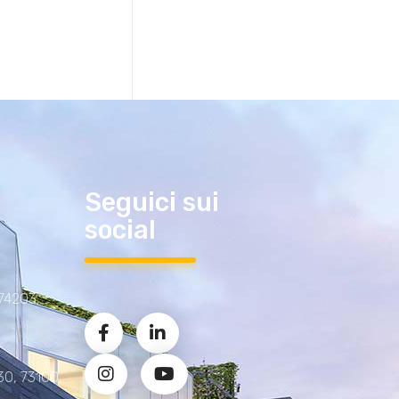
Seguici sui
social
 74203,
30, 73100,