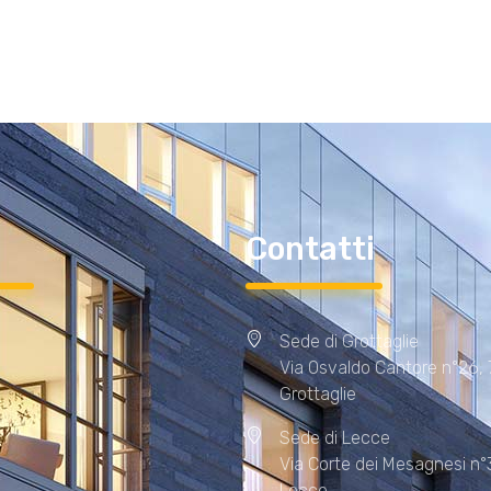
i
Contatti
Sede di Grottaglie
Via Osvaldo Cantore n°26,
Grottaglie
Sede di Lecce
Via Corte dei Mesagnesi n°
Lecce