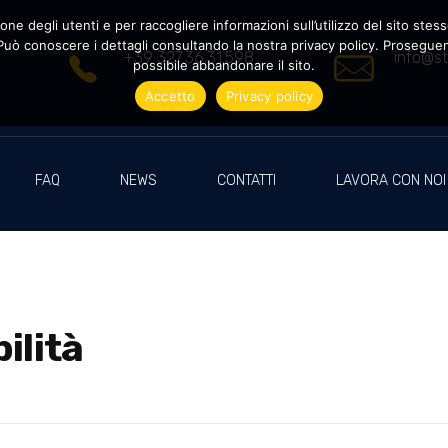
ne degli utenti e per raccogliere informazioni sull’utilizzo del sito stesso
uò conoscere i dettagli consultando la nostra privacy policy. Proseguendo
+39 327.36.31.598
info@st
possibile abbandonare il sito.
Accetto
Privacy policy
FAQ
NEWS
CONTATTI
LAVORA CON NOI
ilità