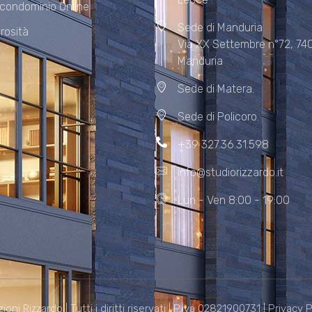
 condominio Online
Sede di Manduria
rosità
Via XX Settembre n°72, 74
Manduria
Sede di Matera.
Sede di Policoro.
+39 327.36.31.598
info@studiorizzardo.it
Lun - Ven 8:00 - 19:00
i Rizzardo | Tutti i diritti riservati | P.iva 02821900731 |
Privacy P