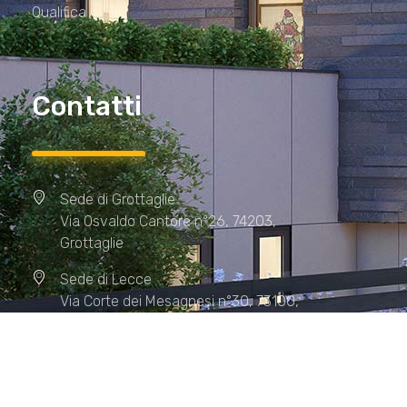
Qualifica
Contatti
Sede di Grottaglie
Via Osvaldo Cantore n°26, 74203,
Grottaglie
Sede di Lecce
Via Corte dei Mesagnesi n°30, 73100,
Lecce
Sede di Manduria
Via XX Settembre n°72, 74024,
Manduria