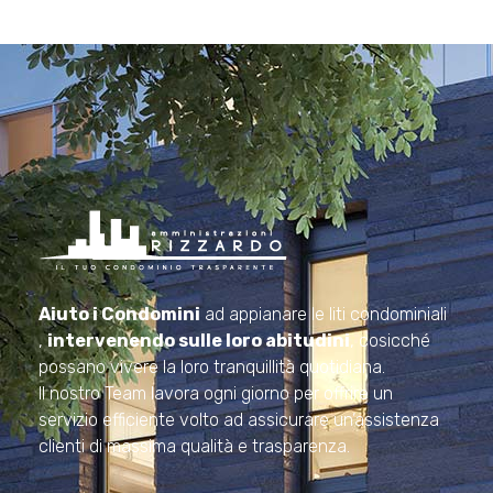
Amministrazioni Rizzardo
Il tuo condominio trasparente
Aiuto i Condomini
ad appianare le liti condominiali
,
intervenendo sulle loro abitudini
, cosicché
possano vivere la loro tranquillità quotidiana.
Il nostro Team lavora ogni giorno per offrire un
servizio efficiente volto ad assicurare un’assistenza
clienti di massima qualità e trasparenza.