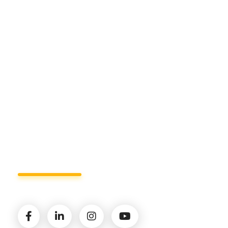
Sede di Matera.
Sede di Policoro.
+39 327.36.31.598
info@studiorizzardo.it
Lun - Ven 8:00 - 19:00
Seguici sui social