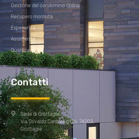
Gestione del condominio Online
Recupero morosità
Esperienza
Assistenza
Qualifica
Contatti
Sede di Grottaglie
Via Osvaldo Cantore n°26, 74203,
Grottaglie