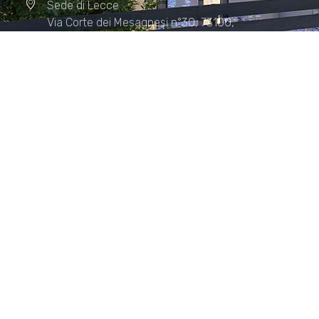
Sede di Lecce
Via Corte dei Mesagnesi n°30, 73100,
Lecce
Sede di Manduria
Via XX Settembre n°72, 74024,
Manduria
Sede di Matera.
Sede di Policoro.
+39 327.36.31.598
info@studiorizzardo.it
Lun - Ven 8:00 - 19:00
Seguici sui social