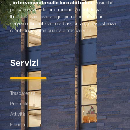
,
intervenendo sulle loro abitudini
, cosicché
possano vivere la loro tranquillità quotidiana.
Il nostro Team lavora ogni giorno per offrire un
servizio efficiente volto ad assicurare un’assistenza
clienti di massima qualità e trasparenza.
Servizi
Trasparenza
Puntualità
Attività
Fiducia