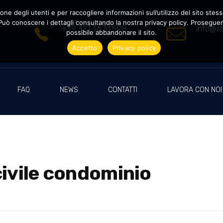
ne degli utenti e per raccogliere informazioni sull’utilizzo del sito stesso
uò conoscere i dettagli consultando la nostra privacy policy. Proseguendo
+39 327.36.31.598
info@st
possibile abbandonare il sito.
Accetto
Privacy policy
FAQ
NEWS
CONTATTI
LAVORA CON NOI
civile condominio