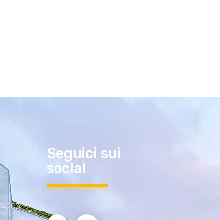
Seguici sui
social
 74203,