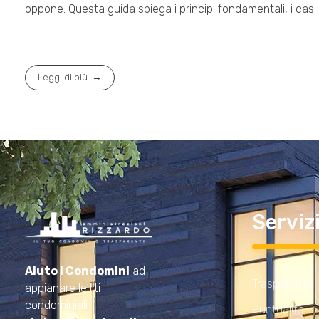
oppone. Questa guida spiega i principi fondamentali, i casi p
Leggi di più
Serviz
Amministrazioni Rizzardo
Il tuo condominio trasparente
Aiuto i Condomini
ad
Trasparenza
appianare le liti
condominiali
Puntualità