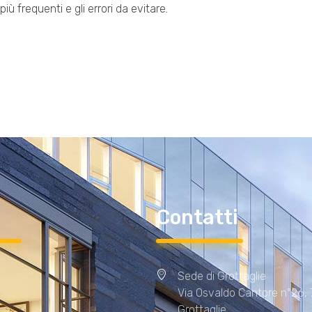
iù frequenti e gli errori da evitare.
i
Contatti
Sede di Grottaglie
Via Osvaldo Cantore n°26,
Grottaglie