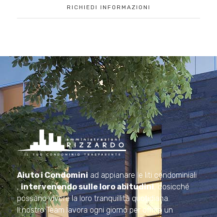
RICHIEDI INFORMAZIONI
Amministrazioni Rizzardo
Il tuo condominio trasparente
Aiuto i Condomini
ad appianare le liti condominiali
,
intervenendo sulle loro abitudini
, cosicché
possano vivere la loro tranquillità quotidiana.
Il nostro Team lavora ogni giorno per offrire un