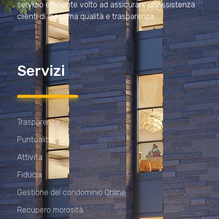
servizio efficiente volto ad assicurare un’assistenza
clienti di massima qualità e trasparenza.
Servizi
Trasparenza
Puntualità
Attività
Fiducia
Gestione del condominio Online
Recupero morosità