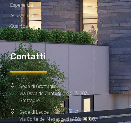
Esperienza
Assistenza
Qualifica
Contatti
Sede di Grottaglie
Via Osvaldo Cantore n°26, 74203,
Grottaglie
Sede di Lecce
Via Corte dei Mesagnesi n°30, 73100,
Lecce