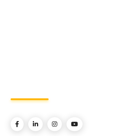
Sede di Matera.
Sede di Policoro.
+39 327.36.31.598
info@studiorizzardo.it
Lun - Ven 8:00 - 19:00
Seguici sui social