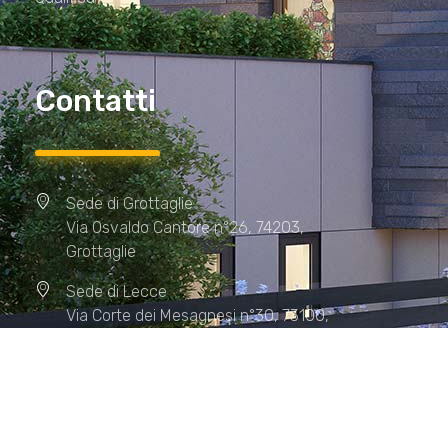
Contatti
Sede di Grottaglie
Via Osvaldo Cantore n°26, 74203,
Grottaglie
Sede di Lecce
Via Corte dei Mesagnesi n°30, 73100,
Lecce
Sede di Manduria
Via XX Settembre n°72, 74024,
Manduria