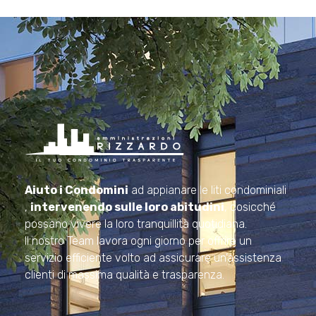
Amministrazioni Rizzardo
Il tuo condominio trasparente
Aiuto i Condomini
ad appianare le liti condominiali
,
intervenendo sulle loro abitudini
, cosicché
possano vivere la loro tranquillità quotidiana.
Il nostro Team lavora ogni giorno per offrire un
servizio efficiente volto ad assicurare un’assistenza
clienti di massima qualità e trasparenza.