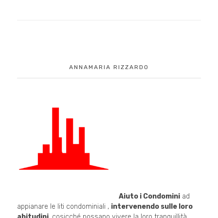
ANNAMARIA RIZZARDO
Aiuto i Condomini
ad
appianare le liti condominiali ,
intervenendo sulle loro
abitudini
, cosicché possano vivere la loro tranquillità