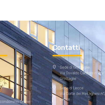
i
Contatti
Sede di Grottaglie
Via Osvaldo Cantore n°26,
Grottaglie
Sede di Lecce
Via Corte dei Mesagnesi n°
Lecce
 condominio Online