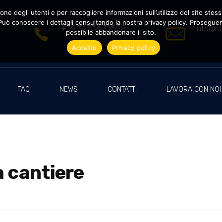
ne degli utenti e per raccogliere informazioni sull’utilizzo del sito stesso
uò conoscere i dettagli consultando la nostra privacy policy. Proseguendo
+39 327.36.31.598
info@st
possibile abbandonare il sito.
Accetto
Privacy policy
FAQ
NEWS
CONTATTI
LAVORA CON NOI
a cantiere