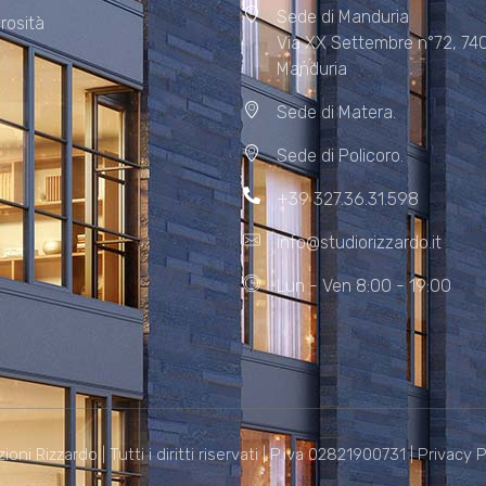
Sede di Manduria
rosità
Via XX Settembre n°72, 74
Manduria
Sede di Matera.
Sede di Policoro.
+39 327.36.31.598
info@studiorizzardo.it
Lun - Ven 8:00 - 19:00
i Rizzardo | Tutti i diritti riservati | P.iva 02821900731 |
Privacy P