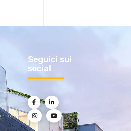
Seguici sui
social
 74203,
30, 73100,