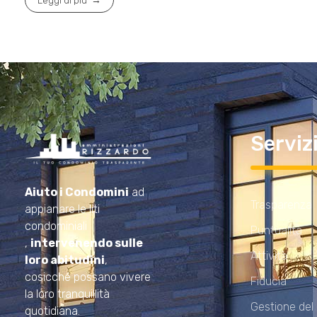
Leggi di più
Serviz
Amministrazioni Rizzardo
Il tuo condominio trasparente
Aiuto i Condomini
ad
Trasparenza
appianare le liti
condominiali
Puntualità
,
intervenendo sulle
Attività
loro abitudini
,
cosicché possano vivere
Fiducia
la loro tranquillità
Gestione del
quotidiana.