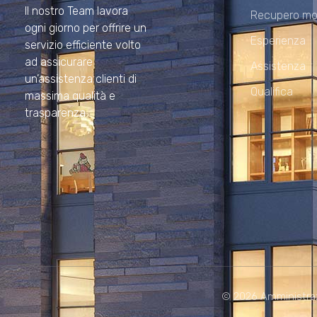
Il nostro Team lavora
Recupero mo
ogni giorno per offrire un
Esperienza
servizio efficiente volto
ad assicurare
Assistenza
un’assistenza clienti di
Qualifica
massima qualità e
trasparenza.
© 2026 Amministrazion