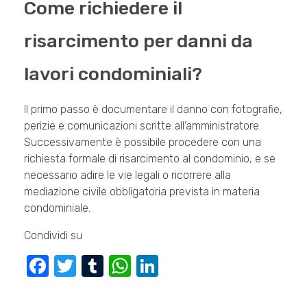
Come richiedere il
risarcimento per danni da
lavori condominiali?
Il primo passo è documentare il danno con fotografie,
perizie e comunicazioni scritte all’amministratore.
Successivamente è possibile procedere con una
richiesta formale di risarcimento al condominio, e se
necessario adire le vie legali o ricorrere alla
mediazione civile obbligatoria prevista in materia
condominiale.
Condividi su
F
T
T
W
Li
a
wi
u
h
n