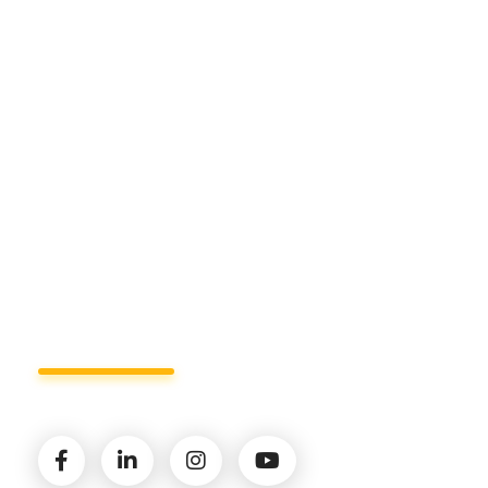
Sede di Matera.
Sede di Policoro.
+39 327.36.31.598
info@studiorizzardo.it
Lun - Ven 8:00 - 19:00
Seguici sui social