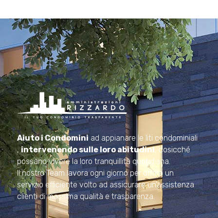
Amministrazioni Rizzardo
Il tuo condominio trasparente
Aiuto i Condomini
ad appianare le liti condominiali
,
intervenendo sulle loro abitudini
, cosicché
possano vivere la loro tranquillità quotidiana.
Il nostro Team lavora ogni giorno per offrire un
servizio efficiente volto ad assicurare un’assistenza
clienti di massima qualità e trasparenza.