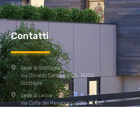
Qualifica
Contatti
Sede di Grottaglie
Via Osvaldo Cantore n°26, 74203,
Grottaglie
Sede di Lecce
Via Corte dei Mesagnesi n°30, 73100,
Lecce
Sede di Manduria
Via XX Settembre n°72, 74024,
Manduria