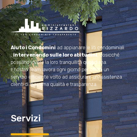
Amministrazioni Rizzardo
Il tuo condominio trasparente
Aiuto i Condomini
ad appianare le liti condominiali
,
intervenendo sulle loro abitudini
, cosicché
possano vivere la loro tranquillità quotidiana.
Il nostro Team lavora ogni giorno per offrire un
servizio efficiente volto ad assicurare un’assistenza
clienti di massima qualità e trasparenza.
Servizi