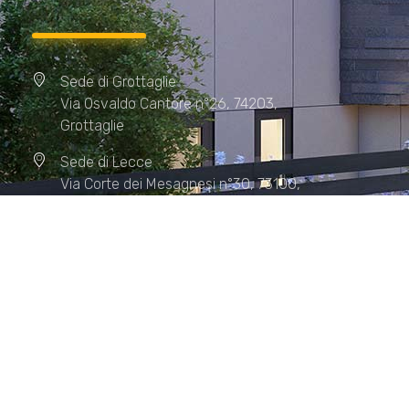
Sede di Grottaglie
Via Osvaldo Cantore n°26, 74203,
Grottaglie
Sede di Lecce
Via Corte dei Mesagnesi n°30, 73100,
Lecce
Sede di Manduria
Via XX Settembre n°72, 74024,
Manduria
Sede di Matera.
Sede di Policoro.
+39 327.36.31.598