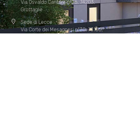
Via Osvaldo Cantore n°26, 74203,
Grottaglie
Sede di Lecce
Via Corte dei Mesagnesi n°30, 73100,
Lecce
Sede di Manduria
Via XX Settembre n°72, 74024,
Manduria
Sede di Matera.
Sede di Policoro.
+39 327.36.31.598
info@studiorizzardo.it
Lun - Ven 8:00 - 19:00