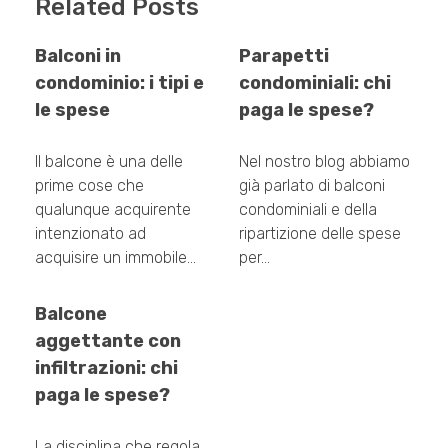
Related Posts
Balconi in
Parapetti
condominio: i tipi e
condominiali: chi
le spese
paga le spese?
Il balcone è una delle
Nel nostro blog abbiamo
prime cose che
già parlato di balconi
qualunque acquirente
condominiali e della
intenzionato ad
ripartizione delle spese
acquisire un immobile…
per…
Balcone
aggettante con
infiltrazioni: chi
paga le spese?
La disciplina che regola