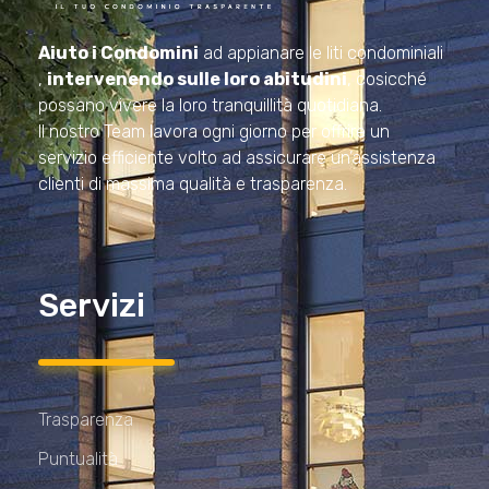
Amministrazioni Rizzardo
Il tuo condominio trasparente
Aiuto i Condomini
ad appianare le liti condominiali
,
intervenendo sulle loro abitudini
, cosicché
possano vivere la loro tranquillità quotidiana.
Il nostro Team lavora ogni giorno per offrire un
servizio efficiente volto ad assicurare un’assistenza
clienti di massima qualità e trasparenza.
Servizi
Trasparenza
Puntualità