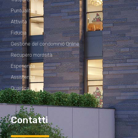
Puntualità
Attività
Fiducia
Gestione del condominio Online
Recupero morosità
Esperienza
Assistenza
Qualifica
Contatti