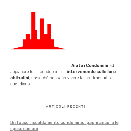
Aiuto i Condomini
ad
appianare le liti condominiali ,
intervenendo sulle loro
abitudini
, cosicché possano vivere la loro tranquillità
quotidiana.
ARTICOLI RECENTI
Distacco riscaldamento condominio: paghi ancora le
spese comuni