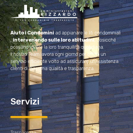
Amministrazioni Rizzardo
Il tuo condominio trasparente
Aiuto i Condomini
ad appianare le liti condominiali
,
intervenendo sulle loro abitudini
, cosicché
possano vivere la loro tranquillità quotidiana.
Il nostro Team lavora ogni giorno per offrire un
servizio efficiente volto ad assicurare un’assistenza
clienti di massima qualità e trasparenza.
Servizi
Trasparenza